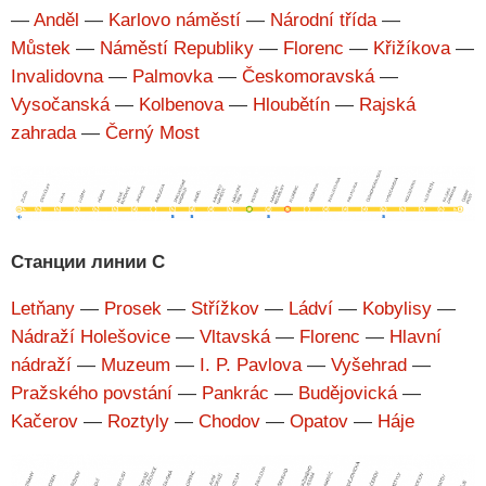
—
Anděl
—
Karlovo náměstí
—
Národní třída
—
Můstek
—
Náměstí Republiky
—
Florenc
—
Křižíkova
—
Invalidovna
—
Palmovka
—
Českomoravská
—
Vysočanská
—
Kolbenova
—
Hloubětín
—
Rajská
zahrada
—
Černý Most
Станции линии C
Letňany
—
Prosek
—
Střížkov
—
Ládví
—
Kobylisy
—
Nádraží Holešovice
—
Vltavská
—
Florenc
—
Hlavní
nádraží
—
Muzeum
—
I. P. Pavlova
—
Vyšehrad
—
Pražského povstání
—
Pankrác
—
Budějovická
—
Kačerov
—
Roztyly
—
Chodov
—
Opatov
—
Háje