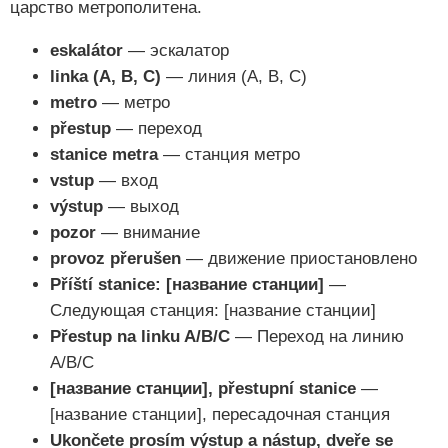
царство метрополитена.
eskalátor
— эскалатор
linka (A, B, C)
— линия (A, B, C)
metro
— метро
přestup
— переход
stanice metra
— станция метро
vstup
— вход
výstup
— выход
pozor
— внимание
provoz přerušen
— движение приостановлено
Příští stanice: [название станции]
—
Следующая станция: [название станции]
Přestup na linku A/B/C
— Переход на линию
A/B/C
[название станции], přestupní stanice
—
[название станции], пересадочная станция
Ukončete prosím výstup a nástup, dveře se