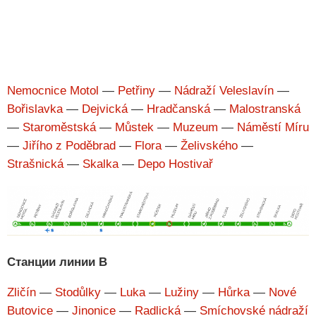
Nemocnice Motol
—
Petřiny
—
Nádraží Veleslavín
—
Bořislavka
—
Dejvická
—
Hradčanská
—
Malostranská
—
Staroměstská
—
Můstek
—
Muzeum
—
Náměstí Míru
—
Jiřího z Poděbrad
—
Flora
—
Želivského
—
Strašnická
—
Skalka
—
Depo Hostivař
Станции линии B
Zličín
—
Stodůlky
—
Luka
—
Lužiny
—
Hůrka
—
Nové
Butovice
—
Jinonice
—
Radlická
—
Smíchovské nádraží