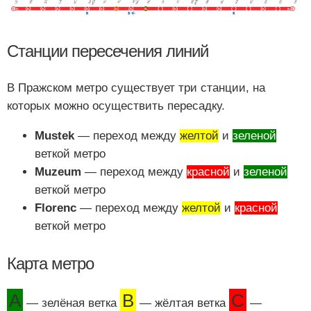
Станции пересечения линий
В Пражском метро существует три станции, на
которых можно осуществить пересадку.
Mustek
— переход между
желтой
и
зеленой
веткой метро
Muzeum
— переход между
красной
и
зеленой
веткой метро
Florenc
— переход между
желтой
и
красной
веткой метро
Карта метро
A
B
C
— зелёная ветка
— жёлтая ветка
—