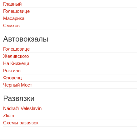
Главный
Голешовице
Масарика
Смихов
Автовокзалы
Голешовице
Желивского
На Книжеци
Розтилы
Флоренц
Черный Мост
Развязки
Nádraží Veleslavín
Zličín
Схемы развязок