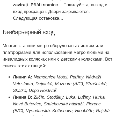
zavírají. Příští stanice…
Пожалуйста, выход и
вход прекращен. Двери закрываются.
Следующая остановка…
Безбарьерный вход
Многие станции метро оборудованы лифтам или
платформами для использования метро людьми на
инвалидных колясках или с детскими колясками. Вот
список этих станций:
Линии А:
Nemocnice Motol, Petřiny, Nádraží
Veleslavín, Dejvická, Muzeum (A/C), Strašnická,
Skalka, Depo Hostivař.
Линия B:
Zličín, Stodůlky, Luka, Lužiny, Hůrka,
Nové Butovice, Smíchovské nádraží, Florenc
(B/C), Vysočanská, Kolbenova, Hloubětín, Rajská