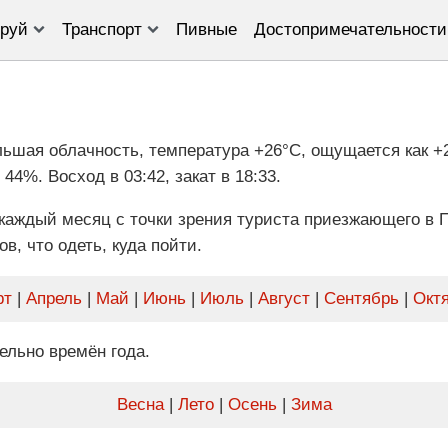
руй
Транспорт
Пивные
Достопримечательности
льшая облачность, температура +26°C, ощущается как +2
44%. Восход в 03:42, закат в 18:33.
каждый месяц с точки зрения туриста приезжающего в П
в, что одеть, куда пойти.
рт
|
Апрель
|
Май
|
Июнь
|
Июль
|
Август
|
Сентябрь
|
Окт
ельно времён года.
Весна
|
Лето
|
Осень
|
Зима