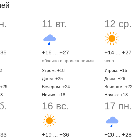
ней
н.
11 вт.
12 ср.
+35
+16 ... +27
+14 ... +27
облачно с прояснениями
ясно
2
Утром: +18
Утром: +15
3
Днем: +25
Днем: +26
 +29
Вечером: +24
Вечером: +22
23
Ночью: +18
Ночью: +18
б.
16 вс.
17 пн.
+33
+19 ... +36
+20 ... +28