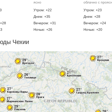
ясно
облачно с прояс
0
Утром: +22
Утром: +23
2
Днем: +35
Днем: +28
 +28
Вечером: +31
Вечером: +24
23
Ночью: +26
Ночью: +20
годы Чехии