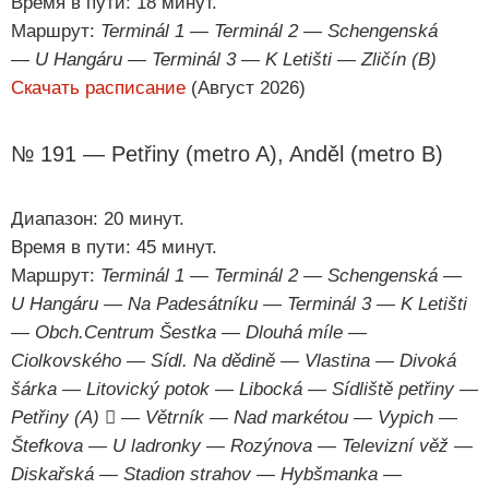
Время в пути: 18 минут.
Маршрут:
Terminál 1 — Terminál 2 — Schengenská
— U Hangáru — Terminál 3 — K Letišti — Zličín (B)
Скачать расписание
(Август 2026)
№ 191 — Petřiny (metro A), Anděl (metro B)
Диапазон: 20 минут.
Время в пути: 45 минут.
Маршрут:
Terminál 1 — Terminál 2 — Schengenská —
U Hangáru — Na Padesátníku — Terminál 3 — K Letišti
— Obch.Centrum Šestka — Dlouhá míle —
Ciolkovského — Sídl. Na dědině — Vlastina — Divoká
šárka — Litovický potok — Libocká — Sídliště petřiny —
Petřiny (A)  — Větrník — Nad markétou — Vypich —
Štefkova — U ladronky — Rozýnova — Televizní věž —
Diskařská — Stadion strahov — Hybšmanka —