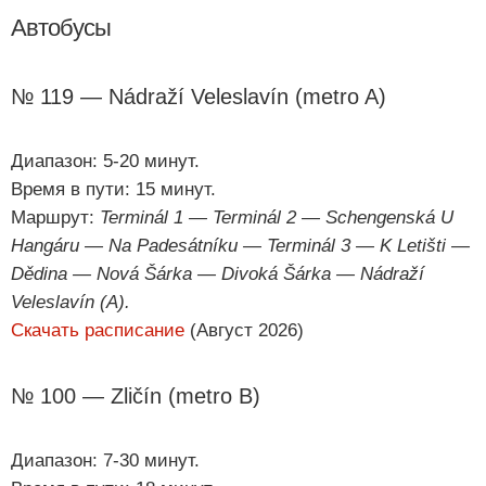
Автобусы
№ 119 — Nádraží Veleslavín (metro A)
Диапазон: 5-20 минут.
Время в пути: 15 минут.
Маршрут:
Terminál 1 — Terminál 2 — Schengenská U
Hangáru — Na Padesátníku — Terminál 3 — K Letišti —
Dědina — Nová Šárka — Divoká Šárka — Nádraží
Veleslavín (A).
Скачать расписание
(Август 2026)
№ 100 — Zličín (metro B)
Диапазон: 7-30 минут.