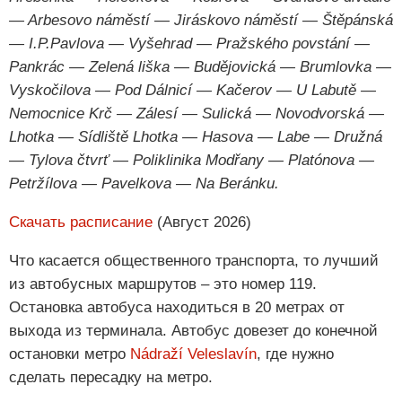
— Arbesovo náměstí — Jiráskovo náměstí — Štěpánská
— I.P.Pavlova — Vyšehrad — Pražského povstání —
Pankrác — Zelená liška — Budějovická — Brumlovka —
Vyskočilova — Pod Dálnicí — Kačerov — U Labutě —
Nemocnice Krč — Zálesí — Sulická — Novodvorská —
Lhotka — Sídliště Lhotka — Hasova — Labe — Družná
— Tylova čtvrť — Poliklinika Modřany — Platónova —
Petržílova — Pavelkova — Na Beránku.
Скачать расписание
(Август 2026)
Что касается общественного транспорта, то лучший
из автобусных маршрутов – это номер 119.
Остановка автобуса находиться в 20 метрах от
выхода из терминала. Автобус довезет до конечной
остановки метро
Nádraží Veleslavín
, где нужно
сделать пересадку на метро.