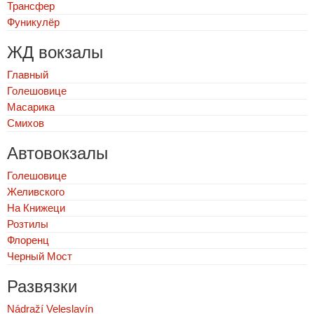
Трансфер
Фуникулёр
ЖД вокзалы
Главный
Голешовице
Масарика
Смихов
Автовокзалы
Голешовице
Желивского
На Книжеци
Розтилы
Флоренц
Черный Мост
Развязки
Nádraží Veleslavín