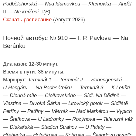
Podbělohorská — Nad klamovkou — Klamovka — Anděl
 — Na knížecí (B).
Скачать расписание
(Август 2026)
Ночной автобус № 910 — I. P. Pavlova — Na
Beránku
Диапазон: 12-30 минут.
Время в пути: 38 минуты.
Маршрут:
Terminál 1 — Terminál 2 — Schengenská —
U Hangáru — Na Padesátníku — Terminál 3 — K Letišti
— Dlouhá míle — Ciolkovského — Sídl. Na Dědině —
Vlastina — Divoká Šárka — Litovický potok — Sídliště
Petřiny — Petřiny — Větrník — Nad Markétou — Vypich
— Štefkova — U Ladronky — Rozýnova — Televizní věž
— Diskařská — Stadion Strahov — U Palaty —
Hřebenka — Holečkova — Kobrova — Švandovo divadlo