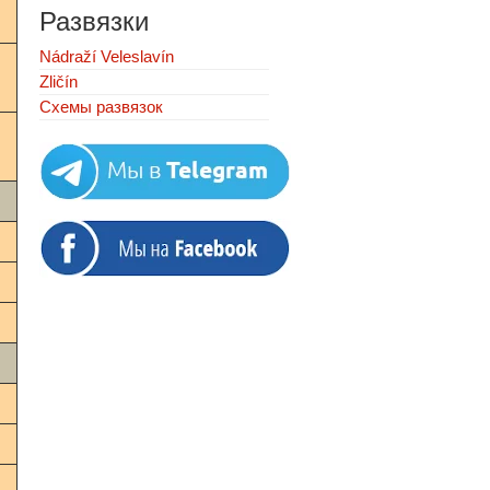
Развязки
Nádraží Veleslavín
Zličín
Схемы развязок