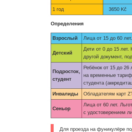
1 год
3650 Kč
Определения
Взрослый
Лица от 15 до 60 лет
Дети от 0 до 15 лет
Детский
другой документ, п
Ребёнок от 15 до 26 л
Подросток,
на временные тари
студент
студента (аккредита
Инвалиды
Обладателям карт Z
Лица от 60 лет. Льго
Сеньор
с удостоверением л
Для проезда на фуникулёре по