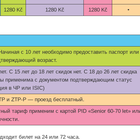
1280 Kč
1280 Kč
1280 Kč
•
.
. Начиная с 10 лет необходимо предоставить паспорт или
одтверждающий возраст.
ет. С 15 лет до 18 лет скидок нет. С 18 до 26 лет скидка
фы применима с документом подтверждающим статус
ция в ЧР или ISIC)
TP и ZTP-P — проезд бесплатный.
тный тариф применим с картой PID «Senior 60-70 let» ил
ичности.
дходит билет на 24 или 72 часа.