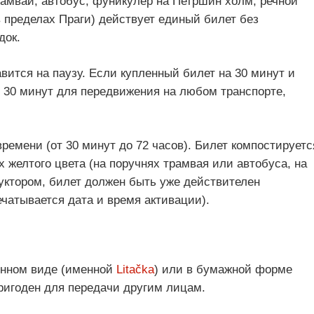
рамвай, автобус, фуникулёр на Петршин холм, речной
в пределах Праги) действует единый билет без
док.
вится на паузу. Если купленный билет на 30 минут и
о 30 минут для передвижения на любом транспорте,
ремени (от 30 минут до 72 часов). Билет компостируетс
х желтого цвета (на поручнях трамвая или автобуса, на
дуктором, билет должен быть уже действителен
ечатывается дата и время активации).
онном виде (именной
Litačka
) или в бумажной форме
ригоден для передачи другим лицам.