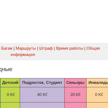
|
Багаж
|
Маршруты
|
Штраф
|
Время работы
|
Общая
информация
здные
Детский
Подросток, Студент
Сеньоры
Инвалид
0 Kč
40 Kč
20 Kč
0 Kč