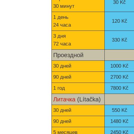
30 Kč
30 минут
1 день
120 Kč
24 часа
3 дня
330 Kč
72 часа
Проездной
30 дней
1000 Kč
90 дней
2700 Kč
1 год
7800 Kč
Литачка
(Lítačka)
30 дней
550 Kč
90 дней
1480 Kč
5 месяцев
2450 Kč