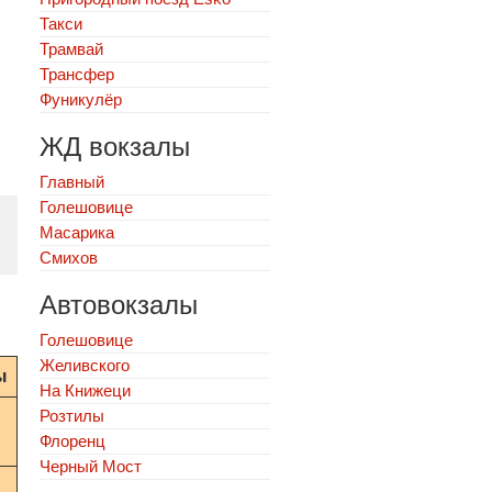
Такси
Трамвай
Трансфер
Фуникулёр
ЖД вокзалы
Главный
Голешовице
Масарика
Смихов
Автовокзалы
Голешовице
Желивского
ы
На Книжеци
Розтилы
Флоренц
Черный Мост