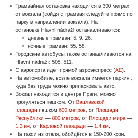
Трамвайная остановка находится в 300 метрах
от вокзала (сойдя с трамвая следуйте прямо по
парку в направлении вокзала). На
остановке Hlavní nádraží останавливаются:
дневные трамваи: 5, 9, 26.
ночные трамваи: 55, 58.
Городские автобусы также останавливаются на
Hlavní nádraží: 505, 511.
С аэропорта идёт прямой аэроэкспресс (
AE
).
На автомобиле, возле вокзала имеется паркинг,
куда без труда можно припарковать авто.
Вокзал находится в центре Праги, можно
прогуляться пешком. От
Вацлавской
площади
пешком
600 метров
, от
Площади
Республики
—
800 метров
, от
Площади мира
—
1.3 км
, от
Карловой площади
—
1.4 км
.
На такси из отеля, обойдётся в 150-200 крон.