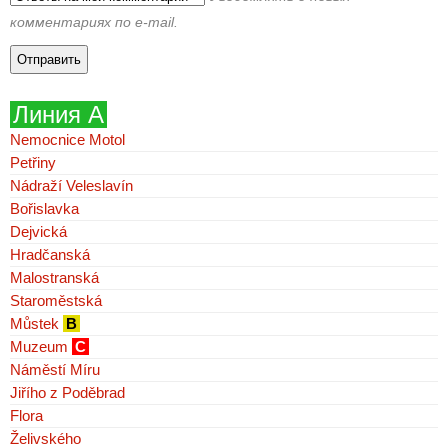
комментариях по e-mail.
Линия А
Nemocnice Motol
Petřiny
Nádraží Veleslavín
Bořislavka
Dejvická
Hradčanská
Malostranská
Staroměstská
Můstek
B
Muzeum
C
Náměstí Míru
Jiřího z Poděbrad
Flora
Želivského