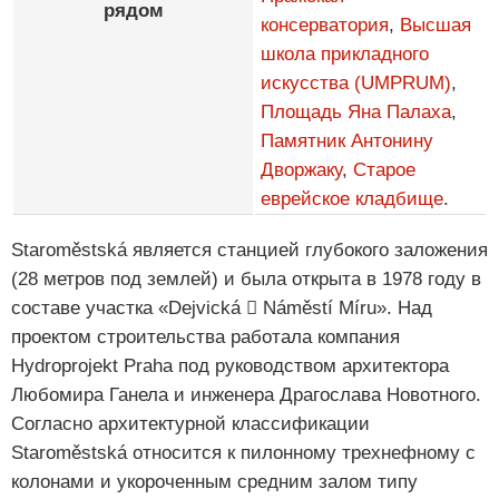
рядом
консерватория
,
Высшая
школа прикладного
искусства (UMPRUM)
,
Площадь Яна Палаха
,
Памятник Антонину
Дворжаку
,
Старое
еврейское кладбище
.
Staroměstská является станцией глубокого заложения
(28 метров под землей) и была открыта в 1978 году в
составе участка «Dejvická  Náměstí Míru». Над
проектом строительства работала компания
Hydroprojekt Praha под руководством архитектора
Любомира Ганела и инженера Драгослава Новотного.
Согласно архитектурной классификации
Staroměstská относится к пилонному трехнефному с
колонами и укороченным средним залом типу