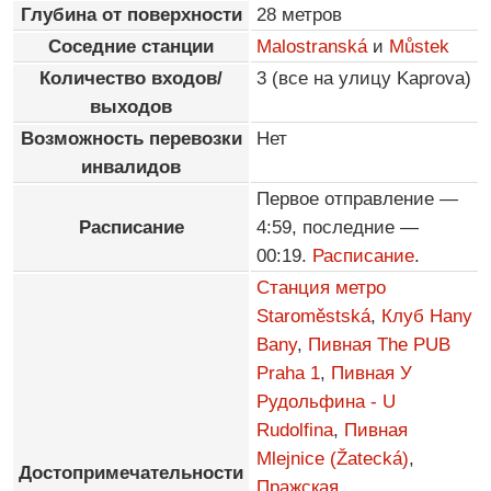
Глубина от поверхности
28 метров
Соседние станции
Malostranská
и
Můstek
Количество входов/
3 (все на улицу Kaprova)
выходов
Возможность перевозки
Нет
инвалидов
Первое отправление —
Расписание
4:59, последние —
00:19.
Расписание
.
Станция метро
Staroměstská
,
Клуб Hany
Bany
,
Пивная The PUB
Praha 1
,
Пивная У
Рудольфина - U
Rudolfina
,
Пивная
Mlejnice (Žatecká)
,
Достопримечательности
Пражская