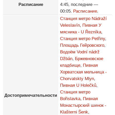
Расписание
4:45, последние —
00:05.
Расписание
.
Станция метро Nádraží
Veleslavín
,
Пивная У
мясника - U Řezníka
,
Станция метро Petřiny
,
Площадь Гейровского
,
Водоём Vodní nádrž
Džbán
,
Бржевновское
кладбище
,
Пивная
Хорватская мельница -
Chorvatskty Mlyn
,
Пивная U Holečků
,
Станция метро
Достопримечательности
Bořislavka
,
Пивная
Монастырский шинок -
Klašterni Šenk
,