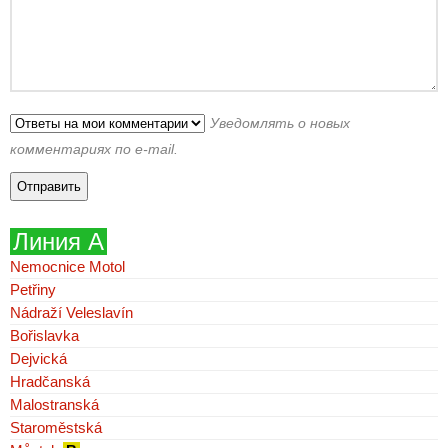
Уведомлять о новых
комментариях по e-mail.
Линия А
Nemocnice Motol
Petřiny
Nádraží Veleslavín
Bořislavka
Dejvická
Hradčanská
Malostranská
Staroměstská