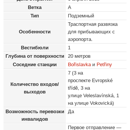
Ветка
A
Тип
Подземный
Траспортная развязка
Особенности
для прибывающих с
аэропорта.
Вестибюли
1
Глубина от поверхности
20 метров
Соседние станции
Bořislavka
и
Petřiny
7 (3 на
проспекте Evropské
Количество входов/
třídě, 3 на
выходов
улице Veleslavínská, 1
на улице Vokovická)
Возможность перевозки
Да
инвалидов
Первое отправление —