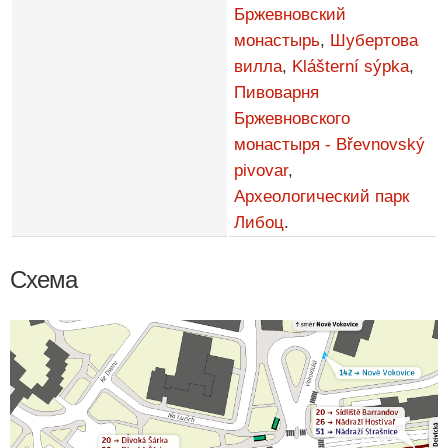
Бржевновский
монастырь
,
Шубертова
вилла
,
Klášterní sýpka
,
Пивоварня
Бржевновского
монастыря - Břevnovský
pivovar
,
Археологический парк
Либоц
.
Схема