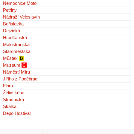
Nemocnice Motol
Petřiny
Nádraží Veleslavín
Bořislavka
Dejvická
Hradčanská
Malostranská
Staroměstská
Můstek
B
Muzeum
C
Náměstí Míru
Jiřího z Poděbrad
Flora
Želivského
Strašnická
Skalka
Depo Hostivař