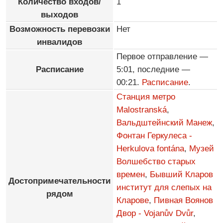
Количество входов/
1
выходов
Возможность перевозки
Нет
инвалидов
Первое отправление —
Расписание
5:01, последние —
00:21.
Расписание
.
Станция метро
Malostranská
,
Вальдштейнский Манеж
,
Фонтан Геркулеса -
Herkulova fontána
,
Музей
Волшебство старых
времен
,
Бывший Кларов
Достопримечательности
институт для слепых на
рядом
Кларове
,
Пивная Воянов
Двор - Vojanův Dvůr
,