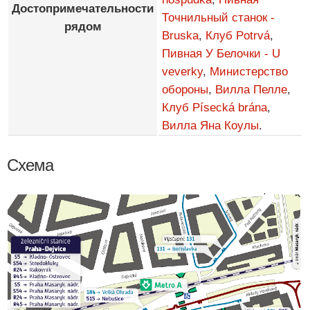
Достопримечательности
Точнильный станок -
рядом
Bruska
,
Клуб Potrvá
,
Пивная У Белочки - U
veverky
,
Министерство
обороны
,
Вилла Пелле
,
Клуб Písecká brána
,
Вилла Яна Коулы
.
Схема