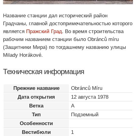
Название станции дал исторический район
Градчаны, главной достопримечательностью которого
является
Пражский Град
. Во время строительства
рабочим названием станции было Obránců míru
(Защитники Мира) по тогдашнему названию улицы
Milady Horákové.
Техническая информация
Прежние название
Obránců Míru
Дата открытия
12 августа 1978
Ветка
A
Тип
Подземный
Особенности
Вестибюли
1