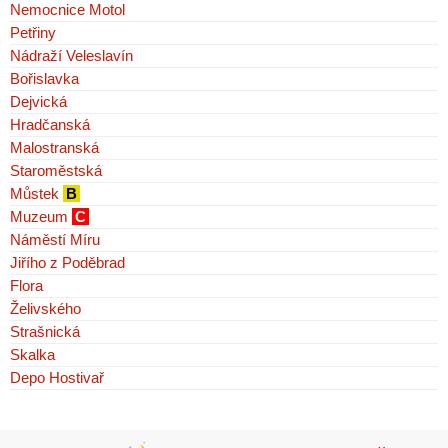
Nemocnice Motol
Petřiny
Nádraží Veleslavín
Bořislavka
Dejvická
Hradčanská
Malostranská
Staroměstská
Můstek
B
Muzeum
C
Náměstí Míru
Jiřího z Poděbrad
Flora
Želivského
Strašnická
Skalka
Depo Hostivař