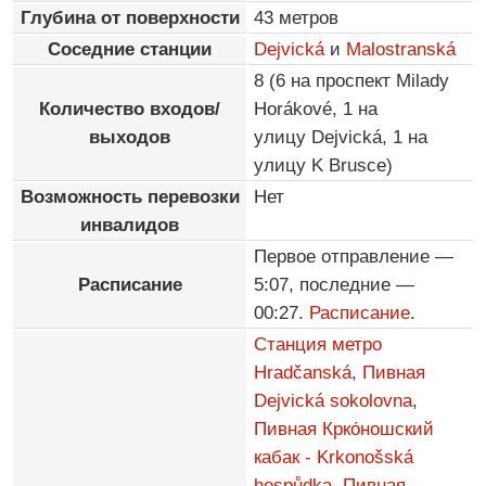
Глубина от поверхности
43 метров
Соседние станции
Dejvická
и
Malostranská
8 (6 на проспект Milady
Количество входов/
Horákové, 1 на
выходов
улицу Dejvická, 1 на
улицу K Brusce)
Возможность перевозки
Нет
инвалидов
Первое отправление —
Расписание
5:07, последние —
00:27.
Расписание
.
Станция метро
Hradčanská
,
Пивная
Dejvická sokolovna
,
Пивная Крко́ношский
кабак - Krkonošská
hospůdka
,
Пивная