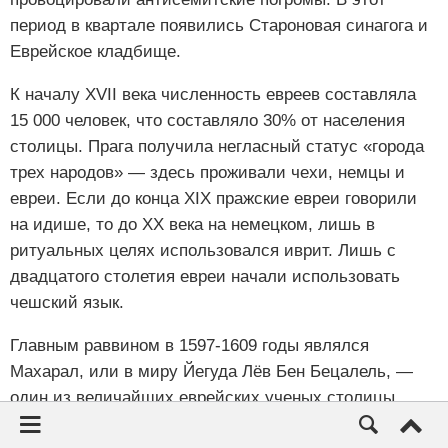
период в квартале появились Староновая синагога и
Еврейское кладбище.
К началу XVII века численность евреев составляла
15 000 человек, что составляло 30% от населения
столицы. Прага получила негласный статус «города
трех народов» — здесь проживали чехи, немцы и
евреи. Если до конца XIX пражские евреи говорили
на идише, то до XX века на немецком, лишь в
ритуальных целях использовался иврит. Лишь с
двадцатого столетия евреи начали использовать
чешский язык.
Главным раввином в 1597-1609 годы являлся
Махарал, или в миру Йегуда Лёв Бен Бецалель, —
один из величайших еврейских ученых столицы.
Сегодня его могила на Еврейском кладбище является