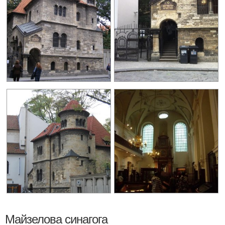
Майзелова синагога