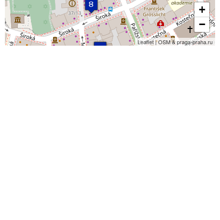
+
−
Leaflet | OSM & praga-praha.ru