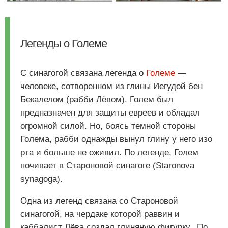
Легенды о Големе
С синагогой связана легенда о
Големе
—
человеке, сотворенном из глины Иегудой бен
Бекалелом (рабби Лёвом). Голем был
предназначен для защиты евреев и обладал
огромной силой. Но, боясь темной стороны
Голема, рабби однажды вынул глину у него изо
рта и больше не оживил. По легенде, Голем
почивает в Староновой синагоге (Staronova
synagoga).
Одна из легенд связана со Староновой
синагогой, на чердаке которой раввин и
каббалист Лёва создал глиняную фигурку. По