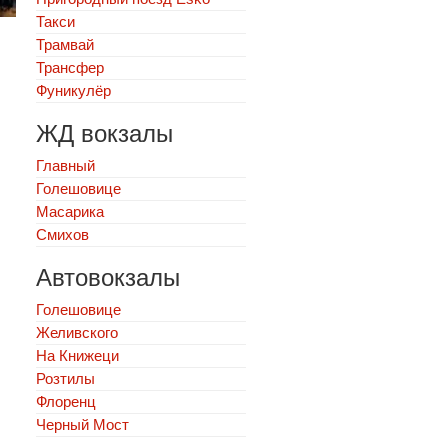
Такси
Трамвай
Трансфер
Фуникулёр
ЖД вокзалы
Главный
Голешовице
Масарика
Смихов
Автовокзалы
Голешовице
Желивского
На Книжеци
Розтилы
Флоренц
Черный Мост