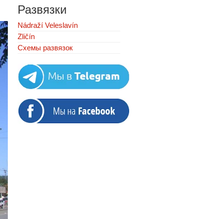
Развязки
Nádraží Veleslavín
Zličín
Схемы развязок