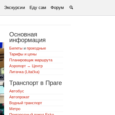
Экскурсии
Еду сам
Форум
Основная
информация
Билеты
и
проездные
Тарифы и цены
Планировщик маршрута
Аэропорт ↔ Центр
Литачка (Lítačka)
Транспорт в Праге
Автобус
Автопрокат
Водный транспорт
Метро
Пригородный поезд Esko