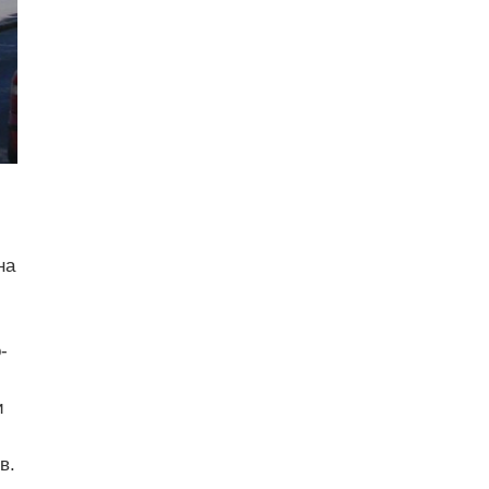
на
-
и
в.