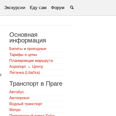
Экскурсии
Еду сам
Форум
Основная
информация
Билеты
и
проездные
Тарифы и цены
Планировщик маршрута
Аэропорт ↔ Центр
Литачка (Lítačka)
т
Транспорт в Праге
Автобус
Автопрокат
Водный транспорт
Метро
Пригородный поезд Esko