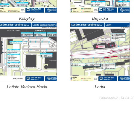
Kobylisy
Dejvicka
Letiste Vaclava Havla
Ladvi
Обновлено: 14.04.2