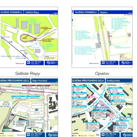
Sidliste Repy
Opatov