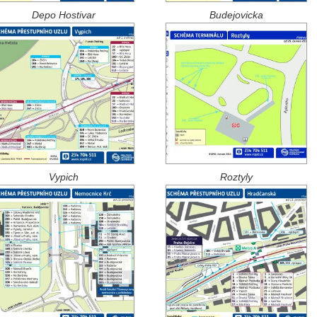
Depo Hostivar
Budejovicka
Vypich
Roztyly