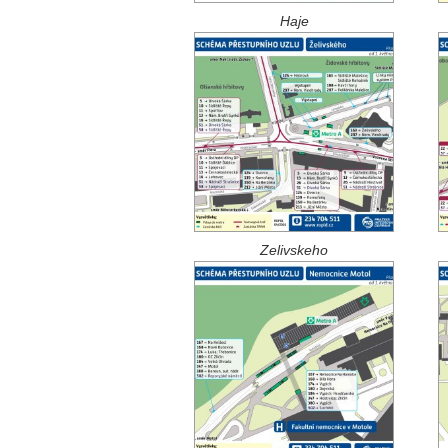
Haje
Zelivskeho