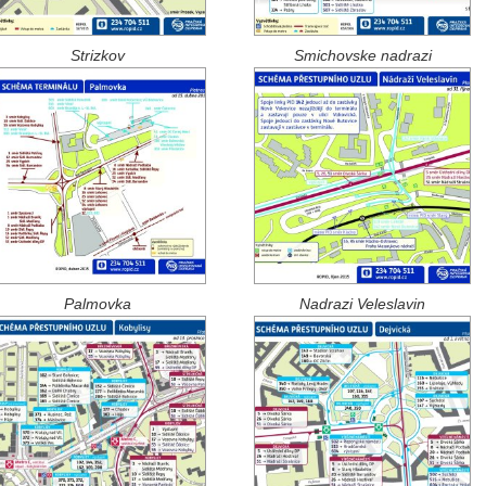
Strizkov
Smichovske nadrazi
Palmovka
Nadrazi Veleslavin