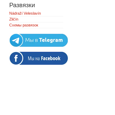
Развязки
Nádraží Veleslavín
Zličín
Схемы развязок