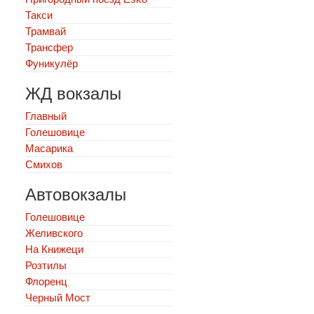
Такси
Трамвай
Трансфер
Фуникулёр
ЖД вокзалы
Главный
Голешовице
Масарика
Смихов
Автовокзалы
Голешовице
Желивского
На Книжеци
Розтилы
Флоренц
Черный Мост