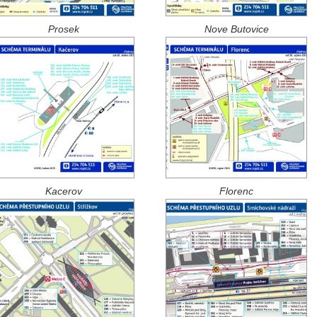
Prosek
Nove Butovice
Kacerov
Florenc