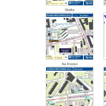
Skalka
Na Knizeci