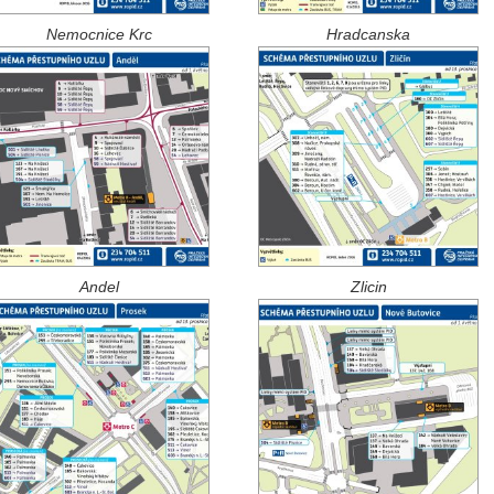
Nemocnice Krc
Hradcanska
Andel
Zlicin