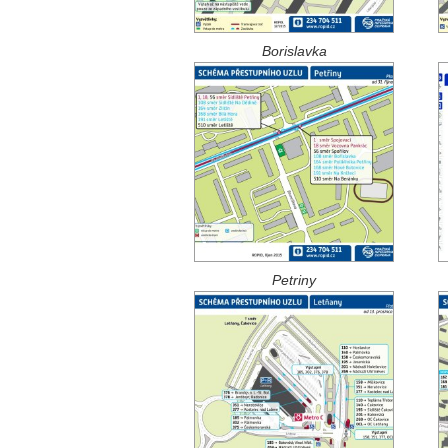
Borislavka
Petriny