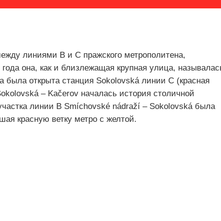
между линиями B и C пражского метрополитена,
0 года она, как и близлежащая крупная улица, называлас
да была открыта станция Sokolovská линии С (красная
 Sokolovská ‒ Kačerov началась история столичной
 участка линии B Smíchovské nádraží ‒ Sokolovská была
шая красную ветку метро с желтой.