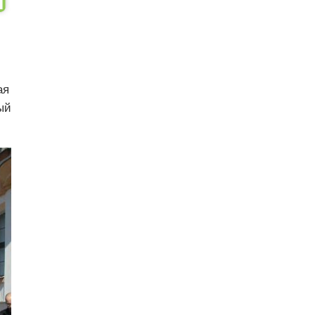
ая
ый