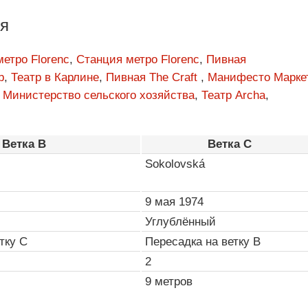
я
етро Florenc
,
Станция метро Florenc
,
Пивная
b
,
Театр в Карлине
,
Пивная The Craft
,
Манифесто Марке
,
Министерство сельского хозяйства
,
Театр Archa
,
Ветка B
Ветка С
Sokolovská
9 мая 1974
Углублённый
тку C
Пересадка на ветку B
2
9 метров