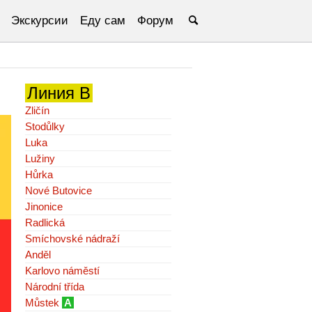
Экскурсии
Еду сам
Форум
Линия B
Zličín
Stodůlky
Luka
Lužiny
Hůrka
Nové Butovice
Jinonice
Radlická
Smíchovské nádraží
Anděl
Karlovo náměstí
Národní třída
Můstek
A