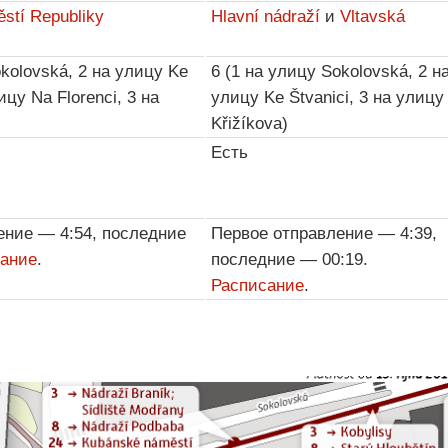
stí Republiky
Hlavní nádraží
и
Vltavská
okolovská, 2 на улицу Ke
6 (1 на улицу Sokolovská, 2 н
ицу Na Florenci, 3 на
улицу Ke Štvanici, 3 на улицу
)
Křižíkova)
Есть
ение — 4:54, последние
Первое отправление — 4:39,
ание
.
последние — 00:19.
Расписание
.