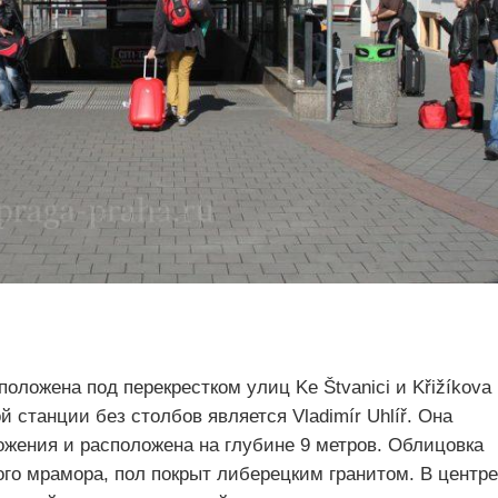
положена под перекрестком улиц Ke Štvanici и Křižíkova 
 станции без столбов является Vladimír Uhlíř. Она
ожения и расположена на глубине 9 метров. Облицовка
го мрамора, пол покрыт либерецким гранитом. В центре