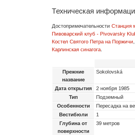
Техническая информаци
Достопримечательности
Станция м
Пивоварский клуб - Pivovarsky Klu
Костел Святого Петра на Поржичи
Карлинская синагога
.
Прежние
Sokolovská
название
Дата открытия
2 ноября 1985
Тип
Подземный
Особенности
Пересадка на ве
Вестибюли
1
Глубина от
39 метров
поверхности