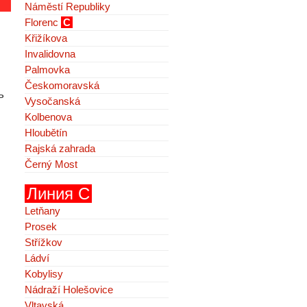
Náměstí Republiky
Florenc
C
Křižíkova
Invalidovna
Palmovka
Českomoravská
ь
Vysočanská
Kolbenova
Hloubětín
Rajská zahrada
Černý Most
Линия C
Letňany
Prosek
Střížkov
Ládví
Kobylisy
Nádraží Holešovice
Vltavská