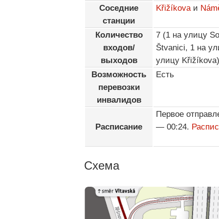
Соседние
Křižíkova
и
Námě
станции
Количество
7 (1 на улицу S
входов/
Štvanici, 1 на ул
выходов
улицу Křižíkova
Возможность
Есть
перевозки
инвалидов
Первое отправл
Расписание
— 00:24.
Распис
Схема