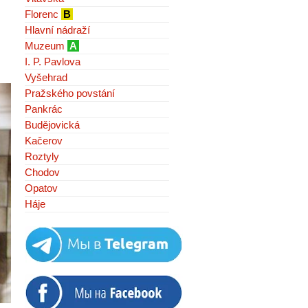
Florenc
B
Hlavní nádraží
Muzeum
A
I. P. Pavlova
Vyšehrad
Pražského povstání
Pankrác
Budějovická
Kačerov
Roztyly
Chodov
Opatov
Háje