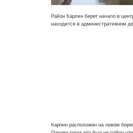
Район Карлин берет начало в цент
находится в административном д
Карлин расположен на левом бере
Однако тогда это был не район го