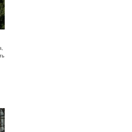
в,
ть