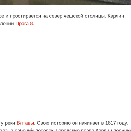
ре и простирается на север чешской столицы. Карлин
елении
Прага 8.
гу реки
Влтавы
. Свою историю он начинает в 1817 году.
рода, а рабочий поселок. Городские права Карлин получи