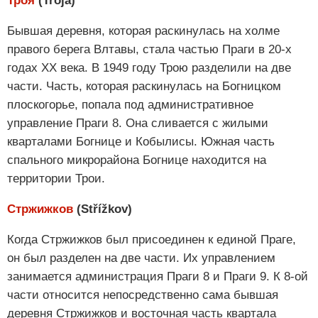
Троя
(Troja)
Бывшая деревня, которая раскинулась на холме
правого берега Влтавы, стала частью Праги в 20-х
годах ХХ века. В 1949 году Трою разделили на две
части. Часть, которая раскинулась на Богницком
плоскогорье, попала под административное
управление Праги 8. Она сливается с жилыми
кварталами Богнице и Кобылисы. Южная часть
спального микрорайона Богнице находится на
территории Трои.
Стржижков
(Střížkov)
Когда Стржижков был присоединен к единой Праге,
он был разделен на две части. Их управлением
занимается администрация Праги 8 и Праги 9. К 8-ой
части относится непосредственно сама бывшая
деревня Стржижков и восточная часть квартала