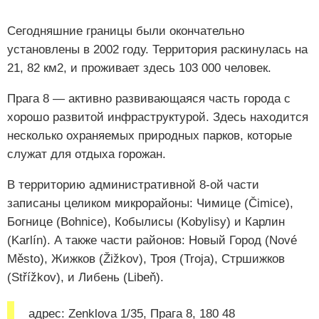
Сегодняшние границы были окончательно
установлены в 2002 году. Территория раскинулась на
21, 82 км2, и проживает здесь 103 000 человек.
Прага 8 — активно развивающаяся часть города с
хорошо развитой инфраструктурой. Здесь находится
несколько охраняемых природных парков, которые
служат для отдыха горожан.
В территорию административной 8-ой части
записаны целиком микрорайоны: Чимице (Čimice),
Богнице (Bohnice), Кобылисы (Kobylisy) и Карлин
(Karlín). А также части районов: Новый Город (Nové
Město), Жижков (Žižkov), Троя (Troja), Стршижков
(Střížkov), и Либень (Libeň).
адрес: Zenklova 1/35, Прага 8, 180 48