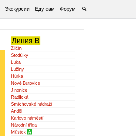
Экскурсии
Еду сам
Форум
Линия B
Zličín
Stodůlky
Luka
Lužiny
Hůrka
Nové Butovice
Jinonice
Radlická
Smíchovské nádraží
Anděl
Karlovo náměstí
Národní třída
Můstek
A