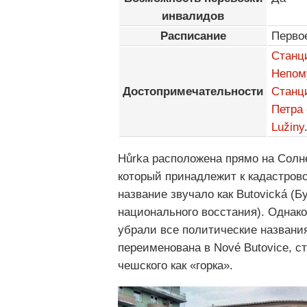
инвалидов
Расписание
Перво
Станц
Непом
Достопримечательности
Станци
Петра 
Lužiny
Hůrka расположена прямо на Солн
который принадлежит к кадастров
название звучало как Butovická (Б
национального восстания). Однако 
убрали все политические названия
переименована в Nové Butovice, с
чешского как «горка».