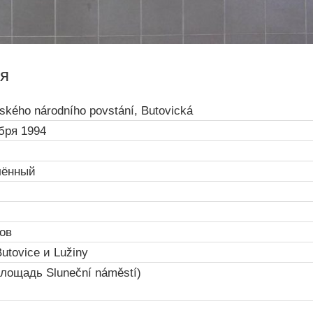
я
ského národního povstání, Butovická
бря 1994
лённый
ов
utovice и Lužiny
площадь Sluneční náměstí)