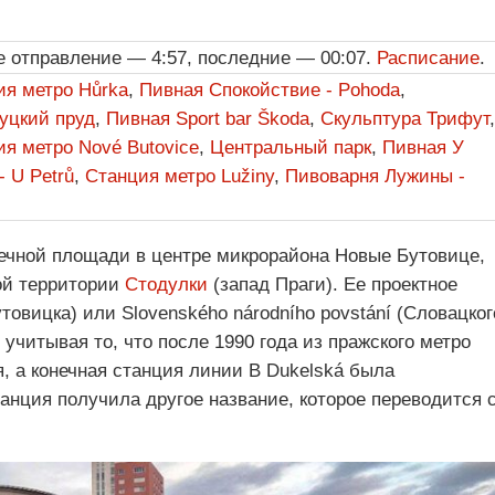
е отправление — 4:57, последние — 00:07.
Расписание
.
ия метро Hůrka
,
Пивная Спокойствие - Pohoda
,
уцкий пруд
,
Пивная Sport bar Škoda
,
Скульптура Трифут
,
я метро Nové Butovice
,
Центральный парк
,
Пивная У
- U Petrů
,
Станция метро Lužiny
,
Пивоварня Лужины -
.
ечной площади в центре микрорайона Новые Бутовице,
ой территории
Стодулки
(запад Праги). Ее проектное
утовицка) или Slovenského národního povstání (Словацког
учитывая то, что после 1990 года из пражского метро
, а конечная станция линии B Dukelská была
танция получила другое название, которое переводится 