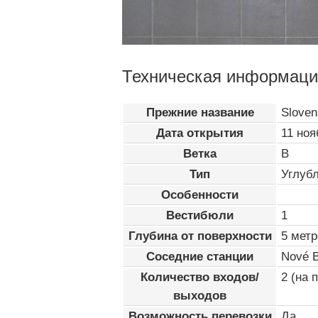
Техническая информаци
Прежние название
Sloven
Дата открытия
11 ноя
Ветка
B
Тип
Углуб
Особенности
Вестибюли
1
Глубина от поверхности
5 метр
Соседние станции
Nové B
Количество входов/
2 (на 
выходов
Возможность перевозки
Да