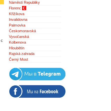
Náměstí Republiky
Florenc
C
Křižíkova
Invalidovna
Palmovka
Českomoravská
Vysočanská
 с
Kolbenova
Hloubětín
Rajská zahrada
Černý Most