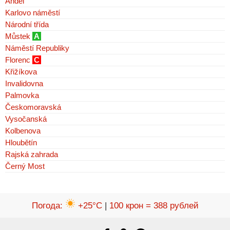
Anděl
Karlovo náměstí
Národní třída
Můstek
A
Náměstí Republiky
Florenc
C
Křižíkova
Invalidovna
Palmovka
Českomoravská
Vysočanská
Kolbenova
Hloubětín
Rajská zahrada
Černý Most
Погода
:
+25°C
|
100 крон = 388 рублей