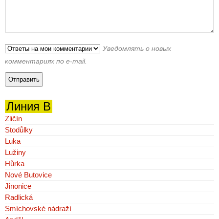
Уведомлять о новых
комментариях по e-mail.
Линия B
Zličín
Stodůlky
Luka
Lužiny
Hůrka
Nové Butovice
Jinonice
Radlická
Smíchovské nádraží