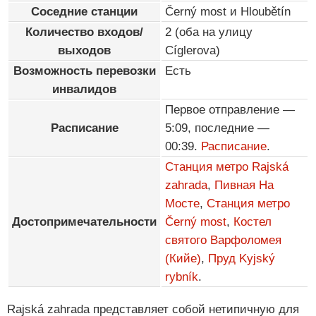
Соседние станции
Černý most и Hloubětín
Количество входов/
2 (оба на улицу
выходов
Cíglerova)
Возможность перевозки
Есть
инвалидов
Первое отправление —
Расписание
5:09, последние —
00:39.
Расписание
.
Станция метро Rajská
zahrada
,
Пивная На
Мосте
,
Станция метро
Достопримечательности
Černý most
,
Костел
святого Варфоломея
(Кийе)
,
Пруд Kyjský
rybník
.
Rajská zahrada представляет собой нетипичную для