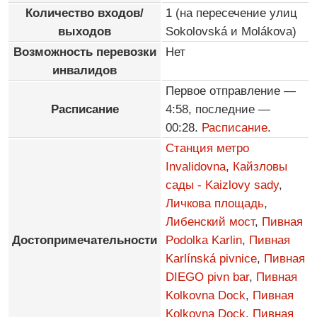
Количество входов/
1 (на пересечение улиц
выходов
Sokolovská и Molákova)
Возможность перевозки
Нет
инвалидов
Первое отправление —
Расписание
4:58, последние —
00:28.
Расписание
.
Станция метро
Invalidovna
,
Кайзловы
сады - Kaizlovy sady
,
Личкова площадь
,
Либенский мост
,
Пивная
Достопримечательности
Podolka Karlin
,
Пивная
Karlínská pivnice
,
Пивная
DIEGO pivn bar
,
Пивная
Kolkovna Dock
,
Пивная
Kolkovna Dock
,
Пивная