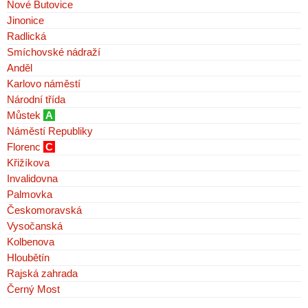
Nové Butovice
Jinonice
Radlická
Smíchovské nádraží
Anděl
Karlovo náměstí
Národní třída
Můstek
A
Náměstí Republiky
Florenc
C
Křižíkova
Invalidovna
Palmovka
Českomoravská
Vysočanská
Kolbenova
Hloubětín
Rajská zahrada
Černý Most