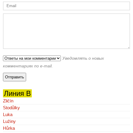
Уведомлять о новых
комментариях по e-mail.
Линия B
Zličín
Stodůlky
Luka
Lužiny
Hůrka