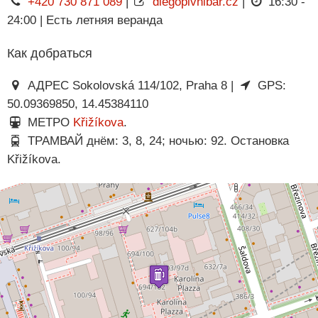
+420 730 871 089
|
diegopivnibar.cz
|
16:30 -
24:00 | Есть летняя веранда
Как добраться
АДРЕС Sokolovská 114/102, Praha 8 |
GPS:
50.09369850, 14.45384110
МЕТРО
Křižíkova
.
ТРАМВАЙ днём: 3, 8, 24; ночью: 92. Остановка
Křižíkova.