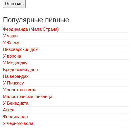
Популярные пивные
Фердинанда (Мала Страна)
У чаши
У Флеку
Пивоварский дом
У ворона
У Медвидку
Бредовский двор
На верандах
У Пинкасу
У золотого тигра
Малостранская пивница
У Бенедикта
Ангел
Фердинанда
У черного вола