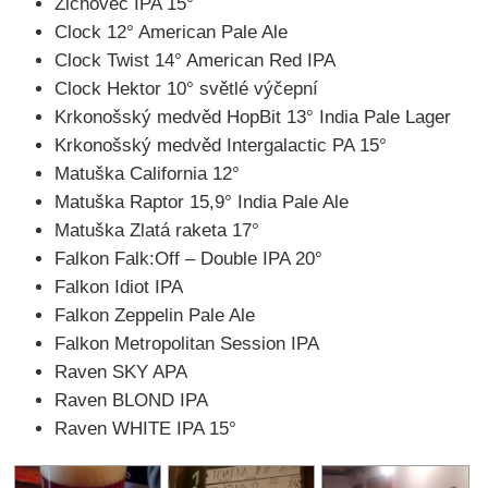
Zichovec IPA 15°
Clock 12° American Pale Ale
Clock Twist 14° American Red IPA
Clock Hektor 10° světlé výčepní
Krkonošský medvěd HopBit 13° India Pale Lager
Krkonošský medvěd Intergalactic PA 15°
Matuška California 12°
Matuška Raptor 15,9° India Pale Ale
Matuška Zlatá raketa 17°
Falkon Falk:Off – Double IPA 20°
Falkon Idiot IPA
Falkon Zeppelin Pale Ale
Falkon Metropolitan Session IPA
Raven SKY APA
Raven BLOND IPA
Raven WHITE IPA 15°