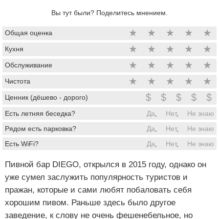
Вы тут были? Поделитесь мнением.
★
★
★
★
★
Общая оценка
★
★
★
★
★
Кухня
★
★
★
★
★
Обслуживание
★
★
★
★
★
Чистота
$
$
$
$
$
Ценник (дёшево - дорого)
Есть летняя беседка?
Да
,
Нет
,
Не знаю
Рядом есть парковка?
Да
,
Нет
,
Не знаю
Есть WiFi?
Да
,
Нет
,
Не знаю
Пивной бар DIEGO, открылся в 2015 году, однако он
уже сумел заслужить популярность туристов и
пражан, которые и сами любят побаловать себя
хорошим пивом. Раньше здесь было другое
заведение, к слову не очень фешенебельное, но