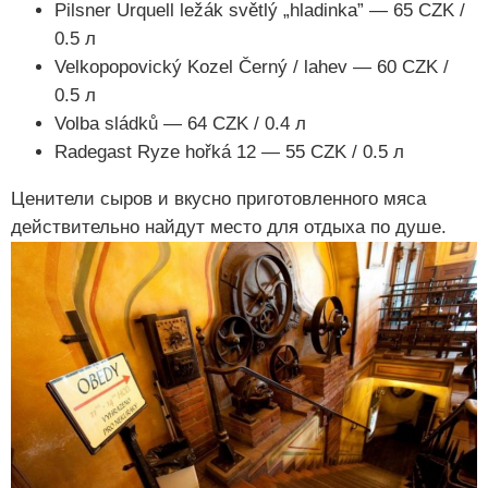
Pilsner Urquell ležák světlý „hladinka” — 65 CZK /
0.5 л
Velkopopovický Kozel Černý / lahev — 60 CZK /
0.5 л
Volba sládků — 64 CZK / 0.4 л
Radegast Ryze hořká 12 — 55 CZK / 0.5 л
Ценители сыров и вкусно приготовленного мяса
действительно найдут место для отдыха по душе.