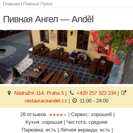
Главная
/
Пивные Праги
Пивная Ангел — Anděl
Nádražní 114, Praha 5
|
+420 257 323 234
|
restauraceandel.cz
|
11:00 - 24:00
28 отзывов
|
Сервис: хороший
|
Кухня: хорошая
|
Чистота: средняя
Парковка: есть
|
Летняя веранда: есть
|