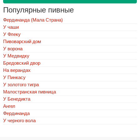
Популярные пивные
Фердинанда (Мала Страна)
У чаши
У Флеку
Пивоварский дом
У ворона
У Медвидку
Бредовский двор
На верандах
У Пинкасу
У золотого тигра
Малостранская пивница
У Бенедикта
Ангел
Фердинанда
У черного вола