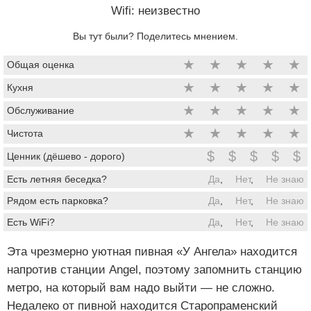
Wifi: неизвестно
Вы тут были? Поделитесь мнением.
★
★
★
★
★
Общая оценка
★
★
★
★
★
Кухня
★
★
★
★
★
Обслуживание
★
★
★
★
★
Чистота
$
$
$
$
$
Ценник (дёшево - дорого)
Есть летняя беседка?
Да
,
Нет
,
Не знаю
Рядом есть парковка?
Да
,
Нет
,
Не знаю
Есть WiFi?
Да
,
Нет
,
Не знаю
Эта чрезмерно уютная пивная «У Ангела» находится
напротив станции Angel, поэтому запомнить станцию
метро, на который вам надо выйти — не сложно.
Недалеко от пивной находится Старопраменский