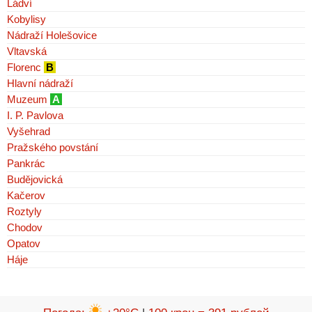
Ládví
Kobylisy
Nádraží Holešovice
Vltavská
Florenc
B
Hlavní nádraží
Muzeum
A
I. P. Pavlova
Vyšehrad
Pražského povstání
Pankrác
Budějovická
Kačerov
Roztyly
Chodov
Opatov
Háje