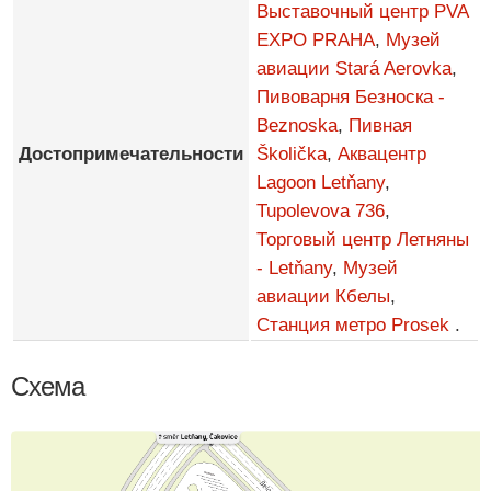
Выставочный центр PVA
EXPO PRAHA
,
Музей
авиации Stará Aerovka
,
Пивоварня Безноска -
Beznoska
,
Пивная
Достопримечательности
Školička
,
Аквацентр
Lagoon Letňany
,
Tupolevova 736
,
Торговый центр Летняны
- Letňany
,
Музей
авиации Кбелы
,
Станция метро Prosek
.
Схема