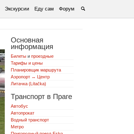
Экскурсии
Еду сам
Форум
Основная
информация
Билеты
и
проездные
Тарифы и цены
Планировщик маршрута
Аэропорт ↔ Центр
Литачка (Lítačka)
Транспорт в Праге
Автобус
Автопрокат
Водный транспорт
Метро
Пригородный поезд Esko