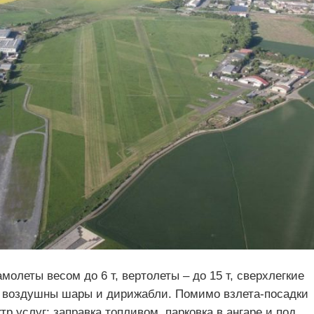
олеты весом до 6 т, вертолеты – до 15 т, сверхлегкие
, воздушны шары и дирижабли. Помимо взлета-посадки
р услуг: заправка топливом, парковка в ангаре и под