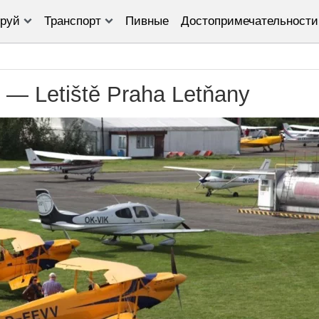
руй
Транспорт
Пивные
Достопримечательности
— Letiště Praha Letňany