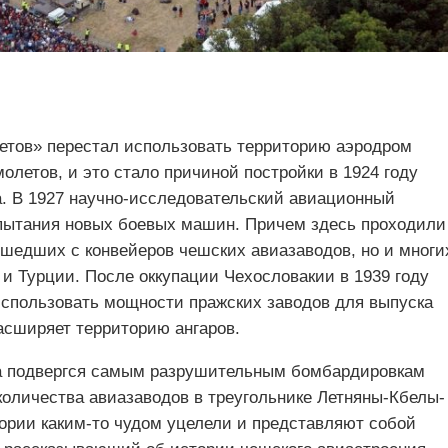
Летов» перестал использовать территорию аэродром
летов, и это стало причиной постройки в 1924 году
а. В 1927 научно-исследовательский авиационный
спытания новых боевых машин. Причем здесь проходили
ошедших с конвейеров чешских авиазаводов, но и многи
 и Турции. После оккупации Чехословакии в 1939 году
спользовать мощности пражских заводов для выпуска
асширяет территорию ангаров.
ма подвергся самым разрушительным бомбардировкам
количества авиазаводов в треугольнике Летняны-Кбелы-
тории каким-то чудом уцелели и представляют собой