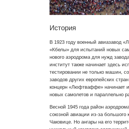
История
В 1923 году военный авиазавод «
«Кбелы» для испытаний новых само
нового аэродрома для нужд завод
институт также начинает здесь и
тестировании не только машин, с
заводов других европейских стран
концерн «Люфтваффе» начинает и
новых самолетов и параллельно р
Весной 1945 года район аэродро
союзной авиации из-за большого 
Чаковице. Но ангары на его терри