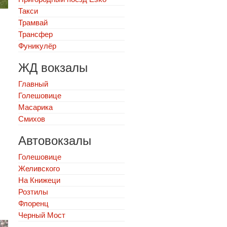
Такси
Трамвай
Трансфер
Фуникулёр
ЖД вокзалы
Главный
Голешовице
Масарика
Смихов
Автовокзалы
Голешовице
Желивского
На Книжеци
Розтилы
Флоренц
Черный Мост