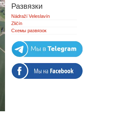
Развязки
Nádraží Veleslavín
Zličín
Схемы развязок