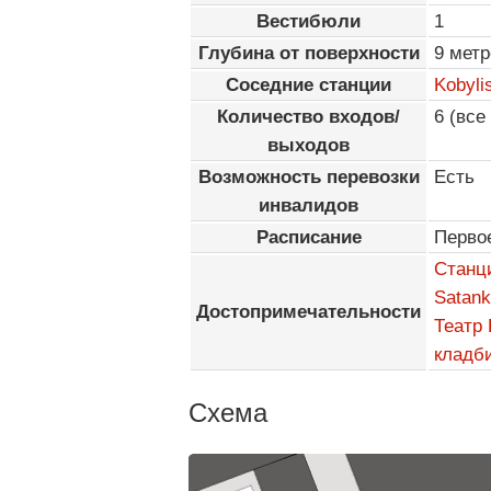
Вестибюли
1
Глубина от поверхности
9 метр
Соседние станции
Kobyli
Количество входов/
6 (все
выходов
Возможность перевозки
Есть
инвалидов
Расписание
Перво
Станци
Satan
Достопримечательности
Театр 
кладб
Схема