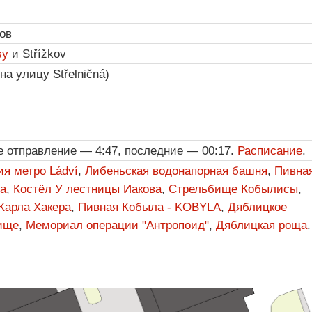
ов
sy
и Střížkov
 на улицу Střelničná)
е отправление — 4:47, последние — 00:17.
Расписание
.
я метро Ládví
,
Либеньская водонапорная башня
,
Пивна
ka
,
Костёл У лестницы Иакова
,
Стрельбище Кобылисы
,
Карла Хакера
,
Пивная Кобыла - KOBYLA
,
Дяблицкое
ище
,
Мемориал операции "Антропоид"
,
Дяблицкая роща
.