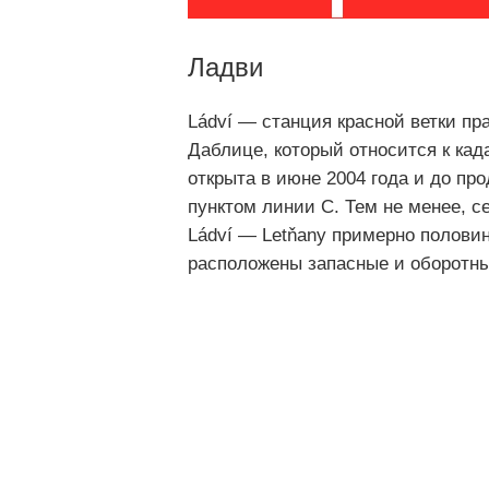
Ладви
Ládví — станция красной ветки пр
Даблице, который относится к ка
открыта в июне 2004 года и до про
пунктом линии C. Тем не менее, с
Ládví — Letňany примерно половин
расположены запасные и оборотны