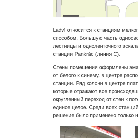
Ládví относится к станциям мелко
способом. Большую часть односв
лестницы и одноленточного эскала
станции Pankrác (линия C).
Стены помещения оформлены эмал
от белого к синему, в центре рас
станции. Ряд колонн в центре пл
которые отражают все происходяще
округленный переход от стен к по
единое целое. Среди всех станций
решение было применено только на