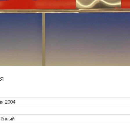
я
ня 2004
лённый