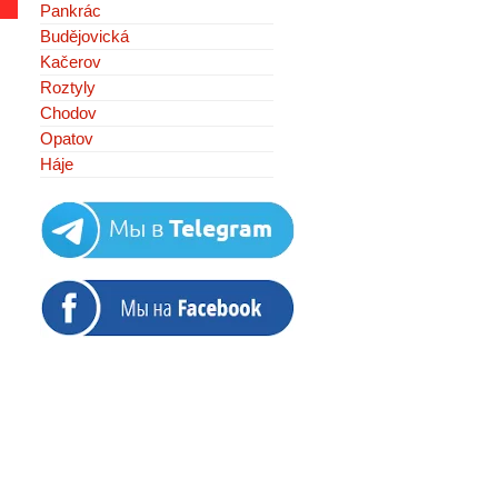
Pankrác
Budějovická
Kačerov
Roztyly
Chodov
Opatov
Háje