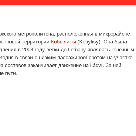
ажского метрополитена, расположенная в микрорайоне
дастровой территории
Кобылисы
(Kobylisy). Она была
дления в 2008 году ветки до Letňany являлась конечным
егодня в связи с низким пассажирооборотом на участке
а составов заканчивает движение на Ládví. За ней
е пути.