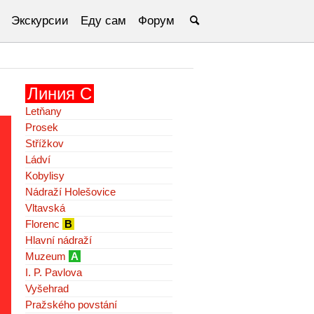
Экскурсии
Еду сам
Форум
Линия C
Letňany
Prosek
Střížkov
Ládví
Kobylisy
Nádraží Holešovice
Vltavská
Florenc
B
Hlavní nádraží
Muzeum
A
I. P. Pavlova
Vyšehrad
Pražského povstání