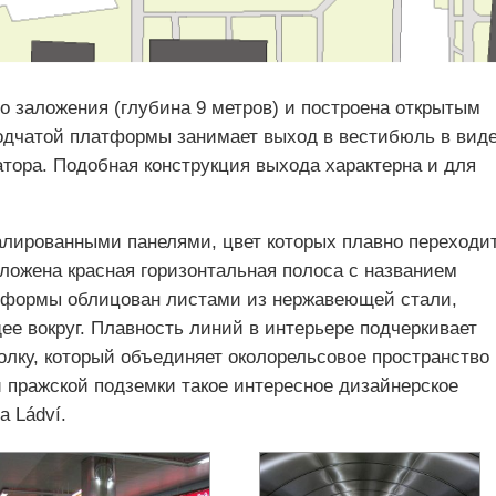
го заложения (глубина 9 метров) и построена открытым
одчатой платформы занимает выход в вестибюль в вид
тора. Подобная конструкция выхода характерна и для
ированными панелями, цвет которых плавно переходи
положена красная горизонтальная полоса с названием
атформы облицован листами из нержавеющей стали,
е вокруг. Плавность линий в интерьере подчеркивает
толку, который объединяет околорельсовое пространство 
 пражской подземки такое интересное дизайнерское
 Ládví.