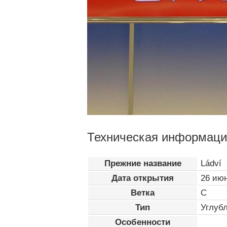
Техническая информаци
Прежние название
Ládví
Дата открытия
26 ию
Ветка
C
Тип
Углуб
Особенности