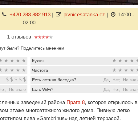
|
+420 283 882 913
|
pivnicesatanka.cz
|
14:00 -
02:00
1 отзывов
тут были? Поделитесь мнением.
★
★
★
★
★
★
★
★
★
Кухня
★
★
★
★
★
★
★
★
★
Чистота
$
$
$
$
$
Есть летняя беседка?
Да
,
Нет
,
Не зна
Нет
,
Не знаю
Есть WiFi?
Да
,
Нет
,
Не зна
исленных заведений района
Прага 8
, которое открылось в
рвом этаже многоэтажного жилого дома. Пивную легко
логотипом пива «Gambrinus» над летней террасой.