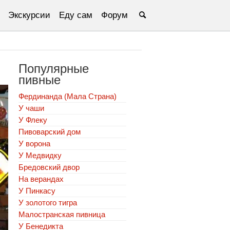
Экскурсии
Еду сам
Форум
Популярные
пивные
Фердинанда (Мала Страна)
У чаши
У Флеку
Пивоварский дом
У ворона
У Медвидку
Бредовский двор
На верандах
У Пинкасу
У золотого тигра
Малостранская пивница
У Бенедикта