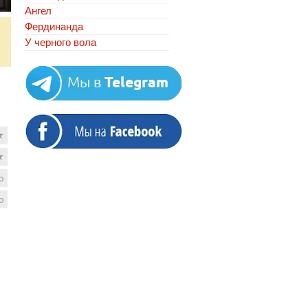
Ангел
Фердинанда
У черного вола
★
★
ю
ю