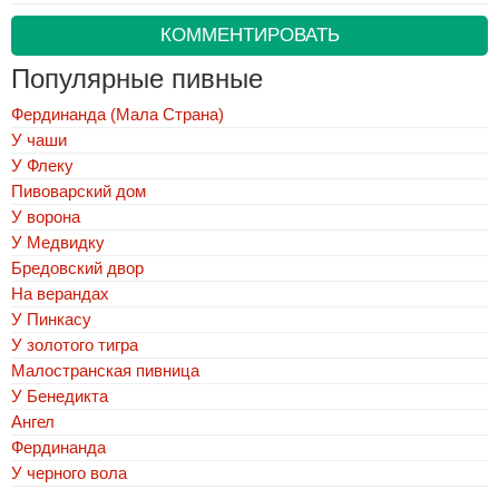
КОММЕНТИРОВАТЬ
Популярные пивные
Фердинанда (Мала Страна)
У чаши
У Флеку
Пивоварский дом
У ворона
У Медвидку
Бредовский двор
На верандах
У Пинкасу
У золотого тигра
Малостранская пивница
У Бенедикта
Ангел
Фердинанда
У черного вола