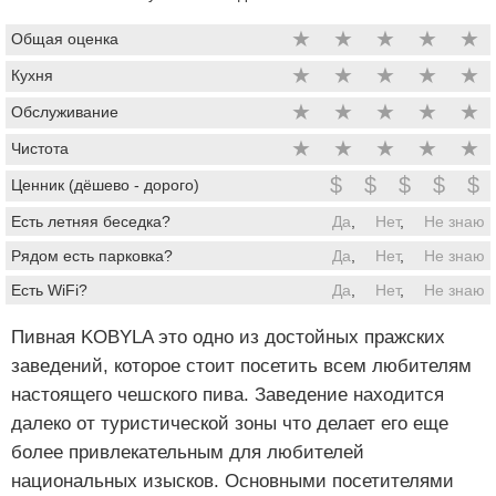
★
★
★
★
★
Общая оценка
★
★
★
★
★
Кухня
★
★
★
★
★
Обслуживание
★
★
★
★
★
Чистота
$
$
$
$
$
Ценник (дёшево - дорого)
Есть летняя беседка?
Да
,
Нет
,
Не знаю
Рядом есть парковка?
Да
,
Нет
,
Не знаю
Есть WiFi?
Да
,
Нет
,
Не знаю
Пивная KOBYLA это одно из достойных пражских
заведений, которое стоит посетить всем любителям
настоящего чешского пива. Заведение находится
далеко от туристической зоны что делает его еще
более привлекательным для любителей
национальных изысков. Основными посетителями