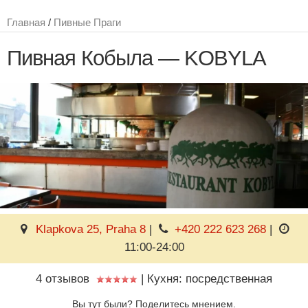
Главная
/
Пивные Праги
Пивная Кобыла — KOBYLA
Klapkova 25, Praha 8
|
+420 222 623 268
|
11:00-24:00
4 отзывов
|
Кухня: посредственная
Вы тут были? Поделитесь мнением.