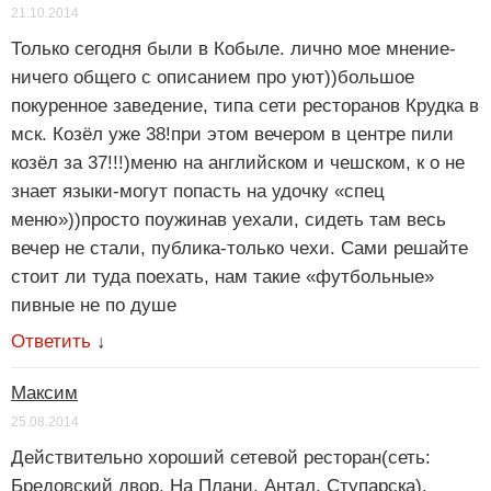
21.10.2014
Только сегодня были в Кобыле. лично мое мнение-
ничего общего с описанием про уют))большое
покуренное заведение, типа сети ресторанов Крудка в
мск. Козёл уже 38!при этом вечером в центре пили
козёл за 37!!!)меню на английском и чешском, к о не
знает языки-могут попасть на удочку «спец
меню»))просто поужинав уехали, сидеть там весь
вечер не стали, публика-только чехи. Сами решайте
стоит ли туда поехать, нам такие «футбольные»
пивные не по душе
Ответить
↓
Максим
25.08.2014
Действительно хороший сетевой ресторан(сеть:
Бредовский двор, На Плани, Антал, Ступарска).