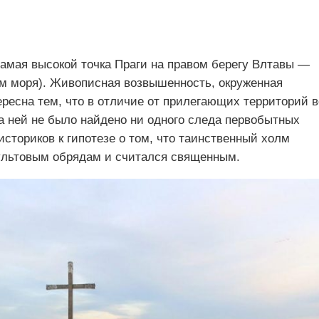
самая высокой точка Праги на правом берегу Влтавы —
ем моря). Живописная возвышенность, окруженная
ересна тем, что в отличие от прилегающих территорий в
а ней не было найдено ни одного следа первобытных
историков к гипотезе о том, что таинственный холм
ультовым обрядам и считался священным.