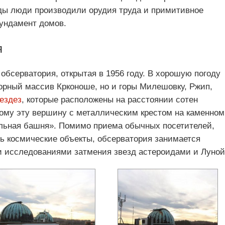
ды люди производили орудия труда и примитивное
фундамент домов.
я
обсерватория, открытая в 1956 году. В хорошую погоду
горный массив Крконоше, но и горы Милешовку, Ржип,
ездез
, которые расположены на расстоянии сотен
тому эту вершину с металлическим крестом на каменном
льная башня». Помимо приема обычных посетителей,
 космические объекты, обсерватория занимается
ти исследованиями затмения звезд астероидами и Луной