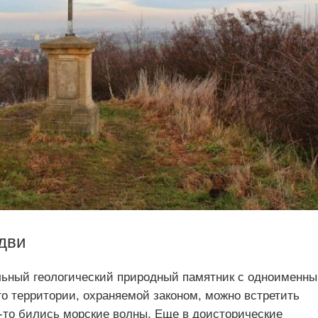
дви
льный геологический природный памятник с одноименн
го территории, охраняемой законом, можно встретить
а-то бились морские волны. Еще в доисторические