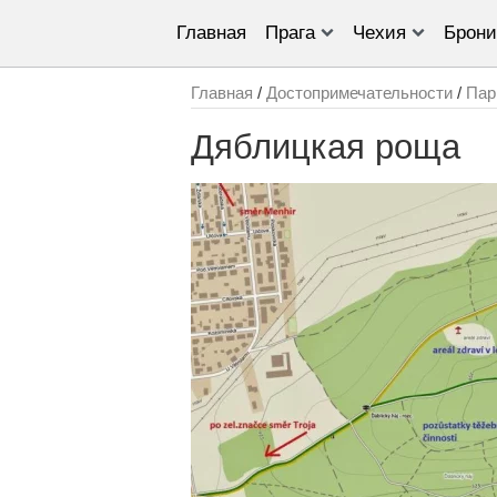
Главная
Прага
Чехия
Брони
Главная
/
Достопримечательности
/
Пар
Дяблицкая роща