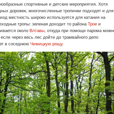
знообразные спортивные и детские мероприятия. Хотя
дных дорожек, многочисленные тропинки подходят и для
иод местность широко используется для катания на
еходные тропы: зеленая доходит то района
Трое
и
чивается около
Влтавы
, откуда при помощи парома можн
А если через весь лес дойти до трамвайного депо
дет в соседнюю
Чимицкую рощу
.