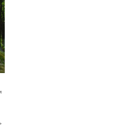
,
и
ь