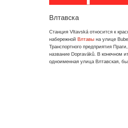
Влтавска
Станция Vltavská относится к кра
набережной
Влтавы
на улице Bube
Транспортного предприятия Праги,
название Dopraváků. В конечном ит
одноименная улица Влтавская, бы