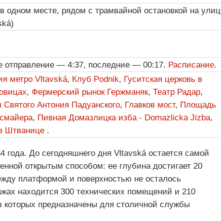
 в одном месте, рядом с трамвайной остановкой на улиц
ská)
е отправление — 4:37, последние — 00:17.
Расписание
.
я метро Vltavská
,
Клуб Podnik
,
Гуситская церковь в
овицах
,
Фермерский рынок Гержманяк
,
Театр Радар
,
л Святого Антония Падуанского
,
Главков мост
,
Площадь
смайера
,
Пивная Домазлицка изба - Domazlicka Jizba
,
в Штванице
.
4 года. До сегодняшнего дня Vltavská остается самой
оенной открытым способом: ее глубина достигает 20
ежду платформой и поверхностью не осталось
ажах находится 300 технических помещений и 210
з которых предназначены для столичной службы