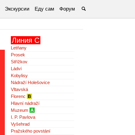
Экскурсии
Еду сам
Форум
Линия C
Letňany
Prosek
Střížkov
Ládví
Kobylisy
Nádraží Holešovice
Vltavská
Florenc
B
Hlavní nádraží
Muzeum
A
I. P. Pavlova
Vyšehrad
Pražského povstání