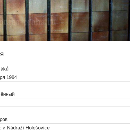
я
váků
ря 1984
лённый
ров
c и Nádraží Holešovice