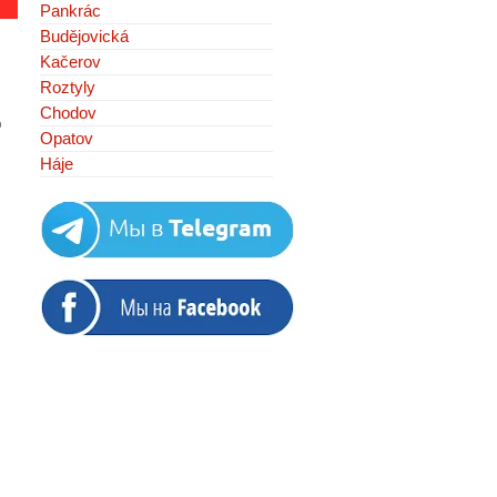
Pankrác
Budějovická
Kačerov
Roztyly
Chodov
о
Opatov
Háje