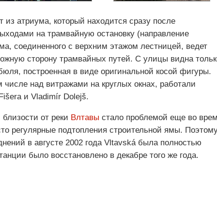
 из атриума, который находится сразу после
 выходами на трамвайную остановку (направление
ума, соединенного с верхним этажом лестницей, ведет
ожную сторону трамвайных путей. С улицы видна тольк
бюля, построенная в виде оригинальной косой фигуры.
 числе над витражами на круглых окнах, работали
išera и Vladimír Dolejš.
 близости от реки
Влтавы
стало проблемой еще во вре
есто регулярные подтопления строительной ямы. Поэтом
днений в августе 2002 года Vltavská была полностью
танции было восстановлено в декабре того же года.