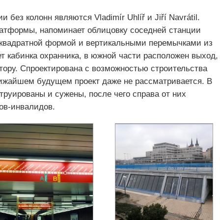
без колонн являются Vladimír Uhlíř и Jiří Navrátil.
латформы, напоминает облицовку соседней станции
ся квадратной формой и вертикальными перемычками из
т кабинка охранника, в южной части расположен выход,
тору. Спроектирована с возможностью строительства
лижайшем будущем проект даже не рассматривается. В
труированы и сужены, после чего справа от них
ов-инвалидов.