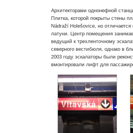
Архитекторами однонефной станции 
Плитка, которой покрыты стены п
Nádraží Holešovice, но отличает
латуни. Центр помещения занимае
ведущий к трехленточному эскала
северного вестибюля, однако в б
2003 году эскалаторы были реконс
вмонтировали лифт для пассажир