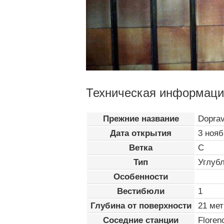
Техническая информаци
Прежние название
Dopra
Дата открытия
3 нояб
Ветка
C
Тип
Углуб
Особенности
Вестибюли
1
Глубина от поверхности
21 мет
Соседние станции
Floren