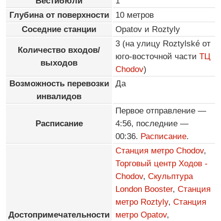
Вестибюли
1
Глубина от поверхности
10 метров
Соседние станции
Opatov и Roztyly
3 (на улицу Roztylské от
Количество входов/
юго-восточной части
ТЦ
выходов
Chodov
)
Возможность перевозки
Да
инвалидов
Первое отправление —
Расписание
4:56, последние —
00:36.
Расписание
.
Станция метро Chodov
,
Торговый центр Ходов -
Chodov
,
Скульптура
London Booster
,
Станция
метро Roztyly
,
Станция
Достопримечательности
метро Opatov
,