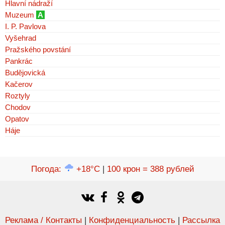
Hlavní nádraží
Muzeum
A
I. P. Pavlova
Vyšehrad
Pražského povstání
Pankrác
Budějovická
Kačerov
Roztyly
Chodov
Opatov
Háje
Погода
:
+18°C
|
100 крон = 388 рублей
Реклама / Контакты
|
Конфиденциальность
|
Рассылка