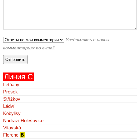
Уведомлять о новых
комментариях по e-mail.
Линия C
Letňany
Prosek
Střížkov
Ládví
Kobylisy
Nádraží Holešovice
Vltavská
Florenc
B