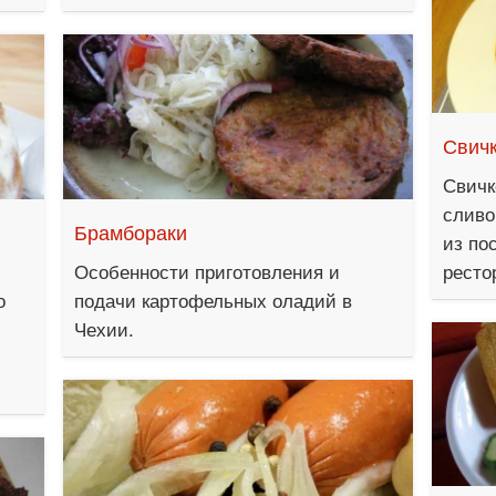
Свичк
Свичк
сливо
Брамбораки
из по
Особенности приготовления и
ресто
о
подачи картофельных оладий в
Чехии.