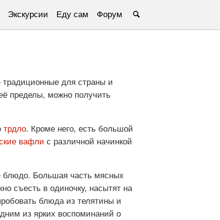
Экскурсии
Еду сам
Форум
е традиционные для страны и
 её пределы, можно получить
о
трдло
. Кроме него, есть большой
ские вафли
с различной начинкой
е блюдо. Большая часть мясных
но съесть в одиночку, насытят на
пробовать блюда из телятины и
одним из ярких воспоминаний о