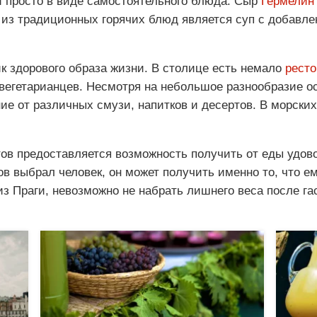
ли просто в виде самостоятельного блюда. Сыр
Гермелин
 из традиционных горячих блюд является суп с добавле
к здорового образа жизни. В столице есть немало
ресто
вегетарианцев. Несмотря на небольшое разнообразие о
ие от различных смузи, напитков и десертов. В морски
ов предоставляется возможность получить от еды удово
ов выбрал человек, он может получить именно то, что е
из Праги, невозможно не набрать лишнего веса после га