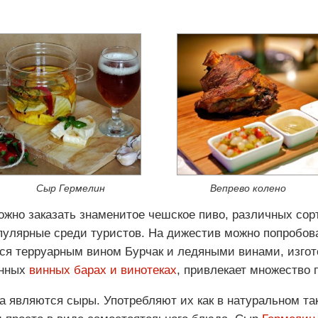
Сыр Гермелин
Вепрево колено
ожно заказать знаменитое чешское пиво, различных сорт
пулярные среди туристов. На дижестив можно попробов
ся терруарным вином Бурчак и ледяными винами, изго
анных
винных барах и винотеках
, привлекает множество 
а являются сыры. Употребляют их как в натуральном т