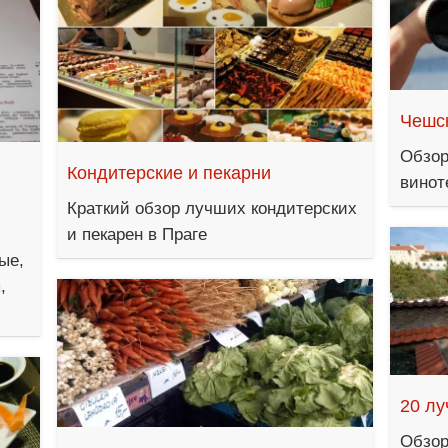
Чешс
Обзор
Кондитерские и пекарни
винот
Краткий обзор лучших кондитерских
и пекарен в Праге
ые,
,
20 лу
Обзор