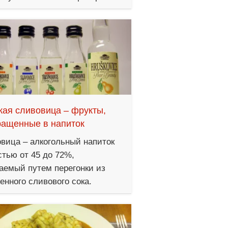
ая сливовица – фрукты,
ращенные в напиток
вица – алкогольный напиток
стью от 45 до 72%,
аемый путем перегонки из
енного сливового сока.