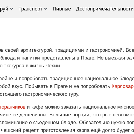
руй
Транспорт
Пивные
Достопримечательности
ов своей архитектурой, традициями и гастрономией. Вс
 блюда и напитки представлены в Праге. Не выезжая за
о экскурса в жизнь Чехии.
офейне и попробовать традиционное национальное блюд
юбой вкус. Побывать в Праге и не попробовать
Карловар
тоящего гастрономического гуру.
торанчиков
и кафе можно заказать национальное мясно
ичине её дешевизны. Большие порции, которые невозмож
оспоминание о съеденном блюде. Обязательно нужно по
 чешский рецепт приготовления карпа ещё долго будет 