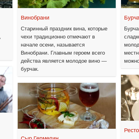
Винобрани
Бурча
Старинный праздник вина, которые
Бурча
,
чехи традиционно отмечают в
сладк
начале осени, называется
молод
Винобрани. Главным героем всего
местн
действа является молодое вино —
можно
бурчак.
Рест
Сыр Гермелин