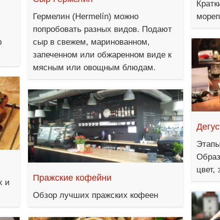
Кратк
Гермелин (Hermelín) можно
мореп
попробовать разных видов. Подают
ю
сыр в свежем, маринованном,
запеченном или обжаренном виде к
мясным или овощным блюдам.
Дегус
Этапы
Образ
цвет, 
Пражские кофейни
х и
Обзор лучших пражских кофеен