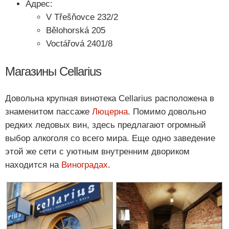
Адрес:
V Třešňovce 232/2
Bělohorská 205
Voctářová 2401/8
Магазины Сellarius
Довольна крупная винотека Сellarius расположена в
знаменитом пассаже
Люцерна
. Помимо довольно
редких ледовых вин, здесь предлагают огромный
выбор алкоголя со всего мира. Еще одно заведение
этой же сети с уютным внутренним двориком
находится на
Виноградах
.