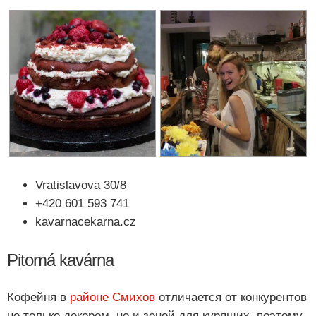
Vratislavova 30/8
+420 601 593 741
kavarnacekarna.cz
Pitomá kavárna
Кофейня в
районе Смихов
отличается от конкурентов
не только декором, но и зоной для курящих, поэтому