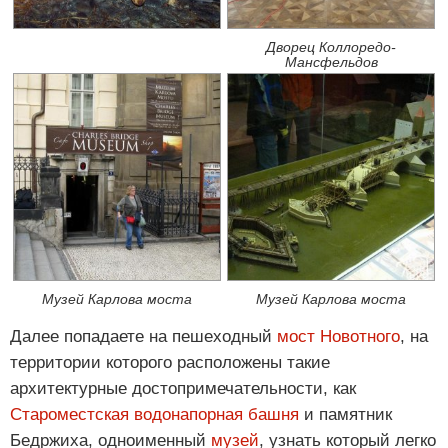
Дворец Коллоредо-
Мансфельдов
Музей Карлова моста
Музей Карлова моста
Далее попадаете на пешеходный
мост Новотного
, на
территории которого расположены такие
архитектурные достопримечательности, как
Староместская водонапорная башня
и памятник
Бедржиха, одноименный
музей
, узнать который легко