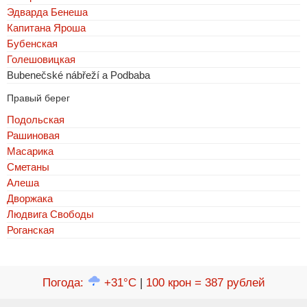
Эдварда Бенеша
Капитана Яроша
Бубенская
Голешовицкая
Bubenečské nábřeží a Podbaba
Правый берег
Подольская
Рашиновая
Масарика
Сметаны
Алеша
Дворжака
Людвига Свободы
Роганская
Погода
:
+31°C
|
100 крон = 387 рублей