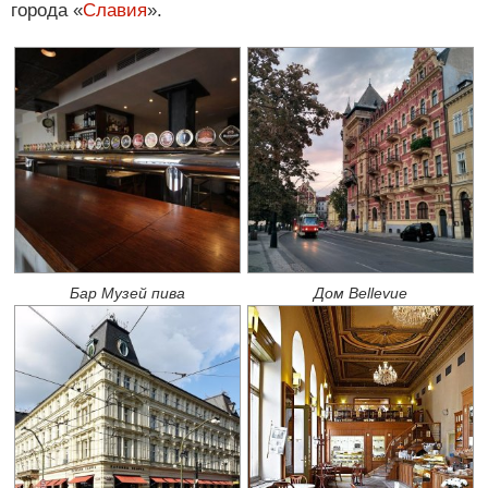
города «
Славия
».
Бар Музей пива
Дом Bellevue