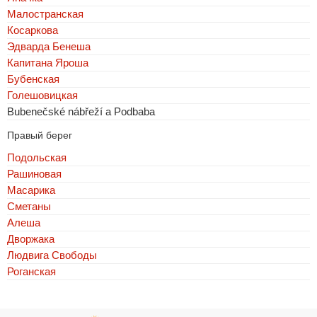
Малостранская
Косаркова
Эдварда Бенеша
Капитана Яроша
Бубенская
Голешовицкая
Bubenečské nábřeží a Podbaba
Правый берег
Подольская
Рашиновая
Масарика
Сметаны
Алеша
Дворжака
Людвига Свободы
Роганская