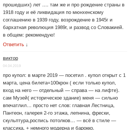
прошедших) лет …. там же и про рождение страны в
1918 году и её ликвидация по мюнхенскому
соглашению в 1939 году, возрождение в 1945г и
бархатная революция 1989г, и развод со Словакией.
в общем: рекомендую!
Ответить
↓
виктор
04.04.2019
про купол: в марте 2019 — посетил . купол открыт с 1
марта, цена билета=100крон ( если только купол,
вход на него — отдельный — справа — на лифте).
сам Музей( историческое здание) меня — сильно
впечатлил… просто нет слов: главная Лестница,
Пантеон, галерея 2-го этажа, лепнина, фрески,
скульптура,роспись потолков… — всё в стиле —
классика, + немного модерна и барокко.