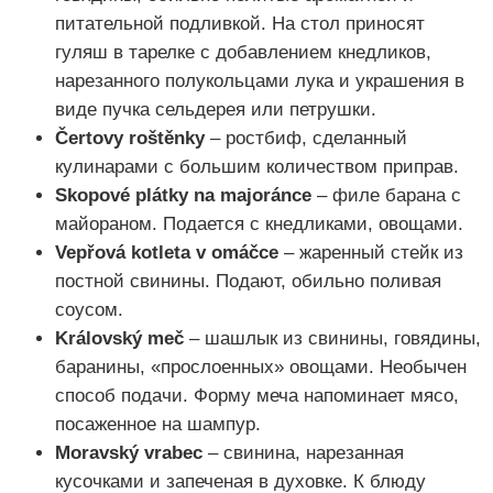
питательной подливкой. На стол приносят
гуляш в тарелке с добавлением кнедликов,
нарезанного полукольцами лука и украшения в
виде пучка сельдерея или петрушки.
Čertovy roštěnky
– ростбиф, сделанный
кулинарами с большим количеством приправ.
Skopové plátky na majoránce
– филе барана с
майораном. Подается с кнедликами, овощами.
Vepřová kotleta v omáčce
– жаренный стейк из
постной свинины. Подают, обильно поливая
соусом.
Královský meč
– шашлык из свинины, говядины,
баранины, «прослоенных» овощами.
Необычен
способ подачи. Форму меча напоминает мясо,
посаженное на шампур.
Moravský vrabec
– свинина, нарезанная
кусочками и запеченая в духовке. К блюду