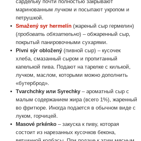
сардельку почти полностью закрывают
маринованным лучком и посыпают укропом и
петрушкой.
Smažený syr hermelín
(жареный сыр гермелин)
(
пробовать обязательно
) – обжаренный сыр,
покрытый панировочными сухарями.
Рivni sýr obložený
(пивной сыр) – кусочек
хлеба, смазанный сыром и пропитанный
капелькой пива. Подают на тарелке с килькой,
лучком, маслом, которыми можно дополнить
«бутерброд».
Tvarchchky или Syrechky
– ароматный сыр с
малым содержанием жира (всего 1%), жаренный
во фритюре. Иногда подается в обычном виде с
луком, горчицей.
Masové prkénko
– закуска к пиву, которая
состоит из нарезанных кусочков бекона,
ветчинной колбасы. При подаче к этим мясным