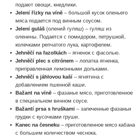
подают овощи, кнедлики.
Jelení řízky na víně
– большой кусок оленьего
мяса подается под винным соусом.
Jelení guláš
(олений гуляш) – гуляш из
оленины. Подается с помидором, петрушкой,
колечками репчатого лука, картофелем.
Jehněčí na fazolkách
– ягненок с фасолью.
Jehněčí plec s citrónem
– лопатка ягненка,
приправленная лимонными дольками.
Jehněčí s jáhlovou kaší
– ягнятина с
добавлением пшенной каши.
Bažant na víně
– фазанье мясо, приготовленное
в специальном винном соусе.
Bažantí prsa s hruškami
– запеченные фазаньи
грудки с кусочками груши.
Kanec na česneku
– приготовленное мясо кабана
с большим количеством чеснока.