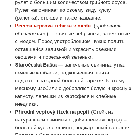
рулет с большим количеством грибного соуса.
Рулет напоминает по своему виду куклу
(panenka), отсюда и такое название.
Pečená vepřová žebírka v medu
(
пробовать
обязательно
) — свиные ребрышки, запеченные
с медом. Перед употреблением нужно полить
оставшейся заливкой и украсить свежими
овощами и порезанной зеленью.
Staročeská Bašta
— запеченые свинина, утка,
печеные колбаски, подкопченная шейка
подаются на одной большой тарелке. К этому
мясному изобилию добавляют белую и красную
капусту, лепешки из картофеля и хлебные
кнедлики.
Přírodní vepřový řízek na pepři
(Стейк из
натуральной свинины с добавлением перца) –
большой кусок свинины, поджаренный на гриле.