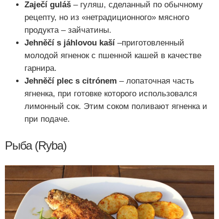
Zaječí guláš
– гуляш, сделанный по обычному
рецепту, но из «нетрадиционного» мясного
продукта – зайчатины.
Jehněčí s jáhlovou kaší
–приготовленный
молодой ягненок с пшенной кашей в качестве
гарнира.
Jehněčí plec s citrónem
– лопаточная часть
ягненка, при готовке которого использовался
лимонный сок. Этим соком поливают ягненка и
при подаче.
Рыба (Ryba)