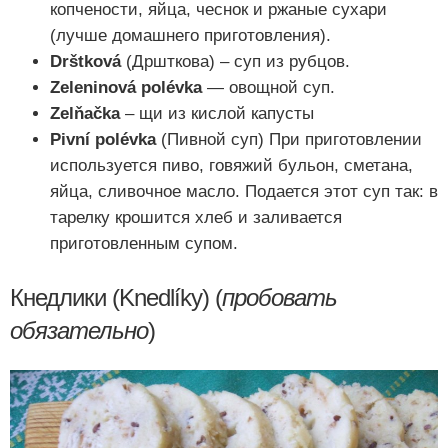
копчености, яйца, чеснок и ржаные сухари
(лучше домашнего приготовления).
Drštková
(Дршткова) – суп из рубцов.
Zeleninová polévka
— овощной суп.
Zelňačka
– щи из кислой капусты
Pivní polévka
(Пивной суп)
При приготовлении
используется пиво, говяжий бульон, сметана,
яйца, сливочное масло.
Подается этот суп так: в
тарелку крошится хлеб и заливается
приготовленным супом.
Кнедлики (Knedlíky) (
пробовать
обязательно
)