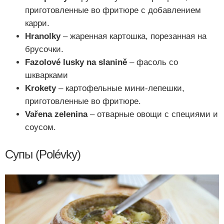
приготовленные во фритюре с добавлением
карри.
Hranolky
– жаренная картошка, порезанная на
брусочки.
Fazolové lusky na slanině
– фасоль со
шкварками
Krokety
– картофельные мини-лепешки,
приготовленные во фритюре.
Vařena zelenina
– отварные овощи с специями и
соусом.
Супы (Polévky)