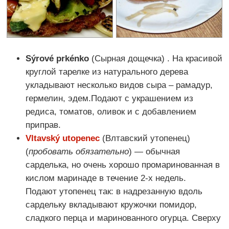
Sýrové prkénko
(Сырная дощечка) . На красивой
круглой тарелке из натурального дерева
укладывают несколько видов сыра – рамадур,
гермелин, эдем.Подают с украшением из
редиса, томатов, оливок и с добавлением
приправ.
Vltavský utopenec
(Влтавский утопенец)
(
пробовать обязательно
) — обычная
сарделька, но очень хорошо промаринованная в
кислом маринаде в течение 2-х недель.
Подают утопенец так: в надрезанную вдоль
сардельку вкладывают кружочки помидор,
сладкого перца и маринованного огурца. Сверху