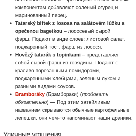
компонентам добавляют соленый огурец и
маринованный перец.
Tatarský biftek z lososa na salátovém lůžku s
opečenou bagetkou
– лососевый сырой
фарш. Подают в виде слоев: листовой салат,
поджаренный тост, фарш из лосося.
Hovězý tatarák s topinkami
– представляет
собой сырой фарш из говядины. Подают с
красиво порезанными помидорами,
поджаренными хлебцами, зеленым луком и
разными видами соусов.
Bramboráky
(Брамбораки) (
пробовать
обязательно
) — Под этим затейливым
названием скрываются обычные картофельные
лепешки, они чем-то напоминают наши драники.
Уличные угощения