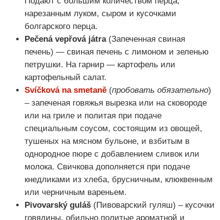
Подают с большим количеством перца,
нарезанным луком, сыром и кусочками
болгарского перца.
Pečená vepřová játra
(Запеченная свиная
печень) — свиная печень с лимоном и зеленью
петрушки. На гарнир — картофель или
картофельный салат.
Svíčková na smetaně
(
пробовать обязательно
)
– запеченая говяжья вырезка или на сковороде
или на гриле и политая при подаче
специальным соусом, состоящим из овощей,
тушеных на мясном бульоне, и взбитым в
однородное пюре с добавлением сливок или
молока.
Свичкова дополняется при подаче
кнедликами из хлеба, брусничным, клюквенным
или черничным вареньем.
Pivovarský guláš
(Пивоварский гуляш) – кусочки
говядины, обильно политые ароматной и