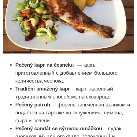
Pečený kapr na česneku
— карп,
приготовленный с добавлением большого
количества чеснока.
Tradiční smažený kapr
– карп, жаренный
традиционным способом, на сковороде.
Pečený pstruh
– форель запеченная целиком и
подается на тарелке «в окружении» лимона,
сыра и зелени.
Pečený candát se sýrovou omáčkou
– судак
(целиковый) или его филе, запеченный и