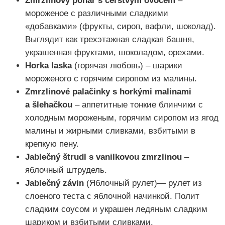
Zmrzlinový pohár s čerstvým ovocem
–
мороженое с различными сладкими
«добавками» (фрукты, сироп, вафли, шоколад).
Выглядит как трехэтажная сладкая башня,
украшенная фруктами, шоколадом, орехами.
Horka laska
(горячая любовь) – шарики
мороженого с горячим сиропом из малины.
Zmrzlinové palačinky s horkými malinami
a šlehačkou
– аппетитные тонкие блинчики с
холодным мороженым, горячим сиропом из ягод
малины и жирными сливками, взбитыми в
крепкую пену.
Jablečný štrudl s vanilkovou zmrzlinou
–
яблочный штрудель.
Jablečný závin
(Яблочный рулет)— рулет из
слоеного теста с яблочной начинкой. Полит
сладким соусом и украшен ледяным сладким
шариком и взбитыми сливками.