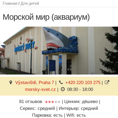
Главная
/
Для детей
Морской мир (аквариум)
Výstaviště, Praha 7
|
+420 220 103 275
|
morsky-svet.cz
|
08:30 - 18:00
81 отзывов
|
Ценник: дёшево
|
Сервис: средний
|
Интерьер: средний
Парковка: есть
|
Wifi: есть