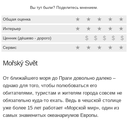
Вы тут были? Поделитесь мнением.
★
★
★
★
★
Общая оценка
★
★
★
★
★
Интерьер
$
$
$
$
$
Ценник (дёшево - дорого)
★
★
★
★
★
Сервис
Mořský Svět
От ближайшего моря до Праги довольно далеко –
однако для того, чтобы полюбоваться его
обитателями, туристам и жителям города совсем не
обязательно куда-то ехать. Ведь в чешской столице
уже более 15 лет работает «Морской мир», один из
самых знаменитых океанариумов Европы.