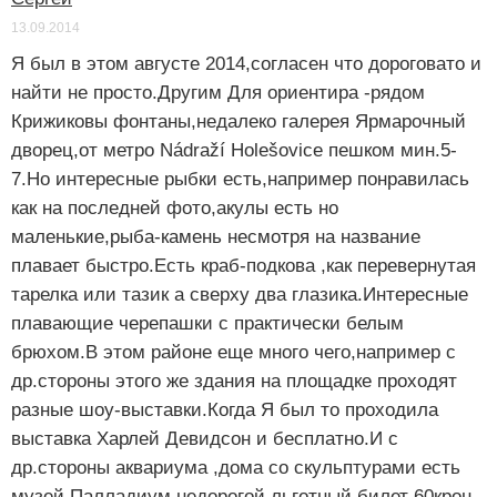
13.09.2014
Я был в этом августе 2014,согласен что дороговато и
найти не просто.Другим Для ориентира -рядом
Крижиковы фонтаны,недалеко галерея Ярмарочный
дворец,от метро Nádraží Holešovice пешком мин.5-
7.Но интересные рыбки есть,например понравилась
как на последней фото,акулы есть но
маленькие,рыба-камень несмотря на название
плавает быстро.Есть краб-подкова ,как перевернутая
тарелка или тазик а сверху два глазика.Интересные
плавающие черепашки с практически белым
брюхом.В этом районе еще много чего,например с
др.стороны этого же здания на площадке проходят
разные шоу-выставки.Когда Я был то проходила
выставка Харлей Девидсон и бесплатно.И с
др.стороны аквариума ,дома со скульптурами есть
музей Палладиум недорогой льготный билет 60крон