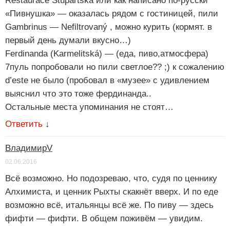
Restaurace Štupartská или как написано по-русски
«Пивнушка» — оказалась рядом с гостиницей, пили
Gambrinus — Nefiltrovaný , можно курить (кормят. в
первый день думали вкусно…)
Ferdinanda (Karmelitská) — (еда, пиво,атмосфера)
7пуль попробовали но пили светлое?? ;) к сожалению
d’este не было (пробовал в «музее» c удивлением
выяснил что это тоже фердинанда..
Остальные места упоминания не стоят…
Ответить
↓
ВладимирV
02.06.2016
Всё возможно. Но подозреваю, что, судя по ценнику
Алхимиста, и ценник Рыхты скакнёт вверх. И по еде
возможно всё, итальянцы всё же. По пиву — здесь
фифти — фифти. В общем поживём — увидим.