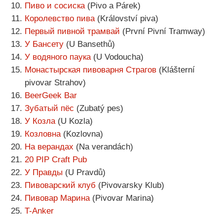
Пиво и сосиска
(Pivo a Párek)
Королевство пива
(Království piva)
Первый пивной трамвай
(První Pivní Tramway)
У Бансету
(U Bansethů)
У водяного паука
(U Vodoucha)
Монастырская пивоварня Страгов
(Klášterní
pivovar Strahov)
BeerGeek Bar
Зубатый пёс
(Zubatý pes)
У Козла
(U Kozla)
Козловна
(Kozlovna)
На верандах
(Na verandách)
20 PIP Craft Pub
У Правды
(U Pravdů)
Пивоварский клуб
(Pivovarsky Klub)
Пивовар Марина
(Pivovar Marina)
T-Anker