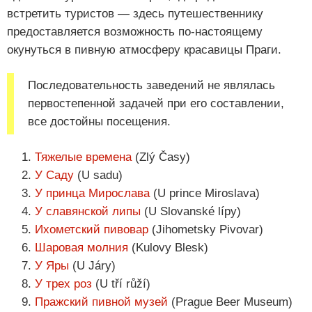
встретить туристов — здесь путешественнику
предоставляется возможность по-настоящему
окунуться в пивную атмосферу красавицы Праги.
Последовательность заведений не являлась
первостепенной задачей при его составлении,
все достойны посещения.
Тяжелые времена
(Zlý Časy)
У Саду
(U sadu)
У принца Мирослава
(U prince Miroslava)
У славянской липы
(U Slovanské lípy)
Ихометский пивовар
(Jihometsky Pivovar)
Шаровая молния
(Kulovy Blesk)
У Яры
(U Járy)
У трех роз
(U tří růží)
Пражский пивной музей
(Prague Beer Museum)