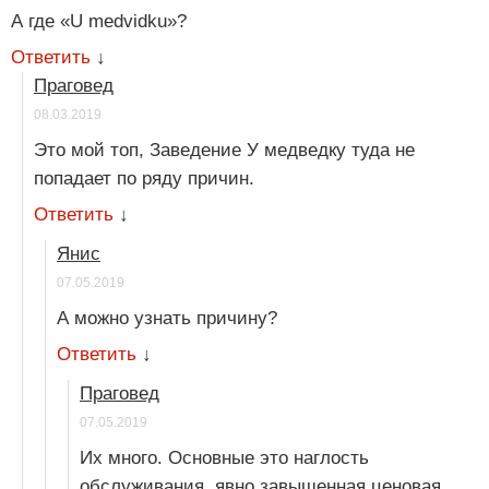
А где «U medvidku»?
Ответить
↓
Праговед
08.03.2019
Это мой топ, Заведение У медведку туда не
попадает по ряду причин.
Ответить
↓
Янис
07.05.2019
А можно узнать причину?
Ответить
↓
Праговед
07.05.2019
Их много. Основные это наглость
обслуживания, явно завышенная ценовая