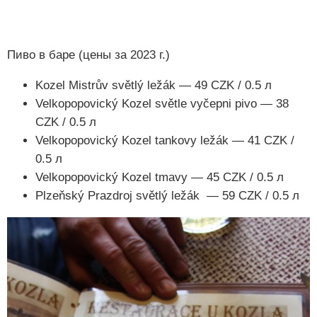
Пиво в баре (цены за 2023 г.)
Kozel Mistrův světlý ležák — 49 CZK / 0.5 л
Velkopopovický Kozel světle vyčepni pivo — 38
CZK / 0.5 л
Velkopopovický Kozel tankovy ležák — 41 CZK /
0.5 л
Velkopopovický Kozel tmavy — 45 CZK / 0.5 л
Plzeňský Prazdroj světlý ležák — 59 CZK / 0.5 л