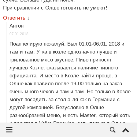
При сравнении с Олше готовить не умеют!
Ответить
↓
Антон
07.01.2018
Поаппелирую пожалуй. Был 01.01-06.01. 2018 и
там и там. Утка в козле однозначно лучше и
грилованное мясо вкуснее. Пиво приносят
лучшев Козле, сказывается наличие пивного
официанта. И место в Козле найти проще, в
Олше как правило после 19-00 только на заказ
очень много чехов и там и там. Но только в Козле
могут посадить за стол а-ля как в Германии с
другой компанией. Безусловно в Олше
разнообразней меню, и есть Master, который хоть
и варится в Velke Popovice, есть только в Олше.
В принципе понравилось и там и там, но в Козле