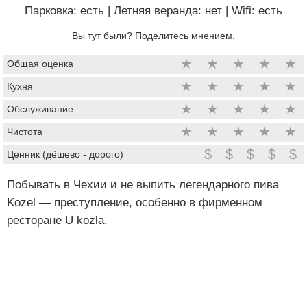
Парковка: есть
|
Летняя веранда: нет
|
Wifi: есть
Вы тут были? Поделитесь мнением.
★
★
★
★
★
Общая оценка
★
★
★
★
★
Кухня
★
★
★
★
★
Обслуживание
★
★
★
★
★
Чистота
$
$
$
$
$
Ценник (дёшево - дорого)
Побывать в Чехии и не выпить легендарного пива
Kozel — преступление, особенно в фирменном
ресторане U kozla.