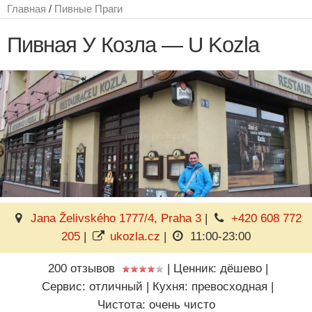
Главная
/
Пивные Праги
Пивная У Козла — U Kozla
Jana Želivského 1777/4, Praha 3
|
+420 608 772
205
|
ukozla.cz
|
11:00-23:00
200 отзывов
|
Ценник: дёшево
|
Сервис: отличный
|
Кухня: превосходная
|
Чистота: очень чисто