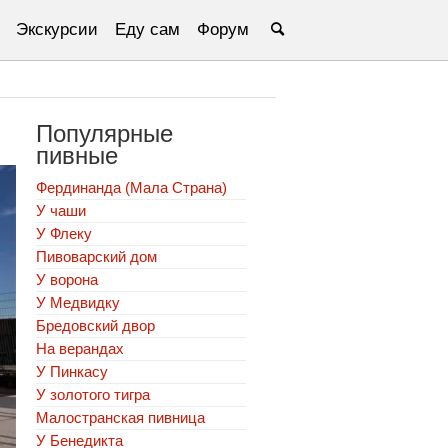
Экскурсии
Еду сам
Форум
Популярные
пивные
Фердинанда (Мала Страна)
У чаши
У Флеку
Пивоварский дом
У ворона
У Медвидку
Бредовский двор
На верандах
У Пинкасу
У золотого тигра
Малостранская пивница
У Бенедикта