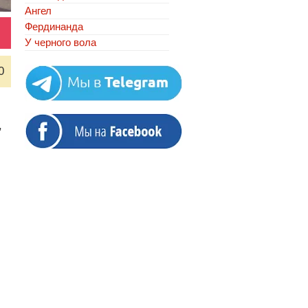
Ангел
Фердинанда
У черного вола
0
,
и