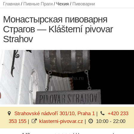
Главная
/
Пивные Праги
/ Чехия /
Пивоварни
Монастырская пивоварня
Страгов — Klášterní pivovar
Strahov
Strahovské nádvoří 301/10, Praha 1
|
+420 233
353 155
|
klasterni-pivovar.cz
|
10:00 - 22:00