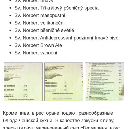
Sv. Norbert tmavý
Sv. Norbert Tříkrálový pšeničný speciál
Sv. Norbert masopustní
Sv. Norbert velikonoční
Sv. Norbert pšeničné světlé
Sv. Norbert Antidepressant podzimní tmavé pivo
Sv. Norbert Brown Ale
Sv. Norbert vánoční
Кроме пива, в ресторане подают разнообразные
блюда чешской кухни. В качестве закуски к пиву,
здесь готовят маринованный сыр «Гермелин», вкус