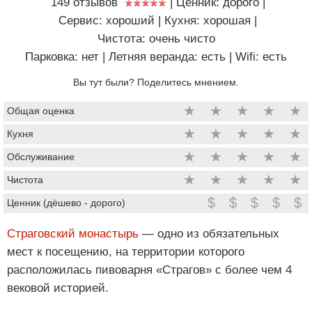
149 отзывов
|
Ценник: дорого
|
Сервис: хороший
|
Кухня: хорошая
|
Чистота: очень чисто
Парковка: нет
|
Летняя веранда: есть
|
Wifi: есть
Вы тут были? Поделитесь мнением.
★
★
★
★
★
Общая оценка
★
★
★
★
★
Кухня
★
★
★
★
★
Обслуживание
★
★
★
★
★
Чистота
$
$
$
$
$
Ценник (дёшево - дорого)
Страговский монастырь
— одно из обязательных
мест к посещению, на территории которого
расположилась пивоварня «Страгов» с более чем 4
вековой историей.