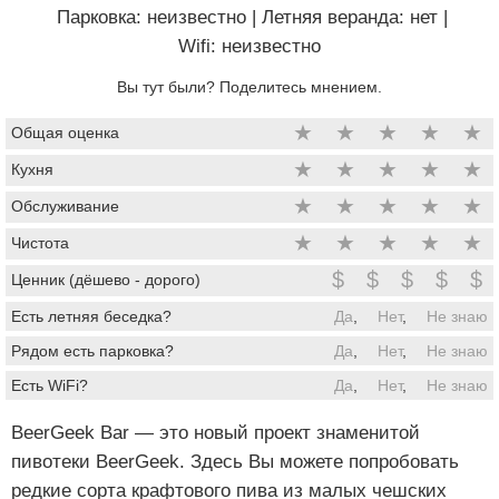
Парковка: неизвестно
|
Летняя веранда: нет
|
Wifi: неизвестно
Вы тут были? Поделитесь мнением.
★
★
★
★
★
Общая оценка
★
★
★
★
★
Кухня
★
★
★
★
★
Обслуживание
★
★
★
★
★
Чистота
$
$
$
$
$
Ценник (дёшево - дорого)
Есть летняя беседка?
Да
,
Нет
,
Не знаю
Рядом есть парковка?
Да
,
Нет
,
Не знаю
Есть WiFi?
Да
,
Нет
,
Не знаю
BeerGeek Bar — это новый проект знаменитой
пивотеки BeerGeek. Здесь Вы можете попробовать
редкие сорта крафтового пива из малых чешских