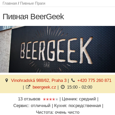
Главная
/
Пивные Праги
Пивная BeerGeek
Vinohradská 988/62, Praha 3
|
+420 775 260 871
|
beergeek.cz
|
15:00 - 02:00
13 отзывов
|
Ценник: средний
|
Сервис: отличный
|
Кухня: посредственная
|
Чистота: очень чисто