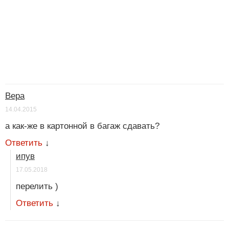
Вера
14.04.2015
а как-же в картонной в багаж сдавать?
Ответить
↓
ипув
17.05.2018
перелить )
Ответить
↓