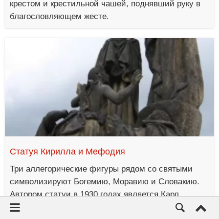
крестом и крестильной чашей, поднявший руку в
благословляющем жесте.
Статуя Кирилла и Мефодия
Три аллегорические фигуры рядом со святыми
символизируют Богемию, Моравию и Словакию.
Автором статуи в 1930 годах является Карл
Дворжек.