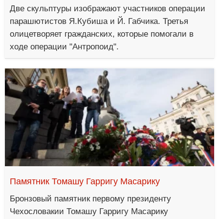
Две скульптуры изображают участников операции
парашютистов Я.Кубиша и Й. Габчика. Третья
олицетворяет гражданских, которые помогали в
ходе операции "Антропоид".
Памятник Томашу Гарригу Масарику
Бронзовый памятник первому президенту
Чехословакии Томашу Гарригу Масарику