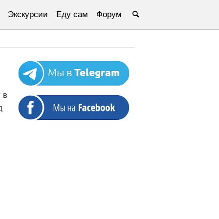
Экскурсии
Еду сам
Форум
 в
д