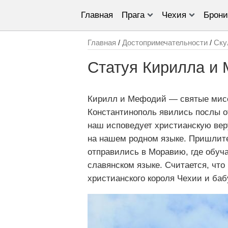
Главная
Прага
Чехия
Брони
Главная
/
Достопримечательности
/
Ску
Статуя Кирилла и
Кирилл и Мефодий — святые мисс
Константинополь явились послы от
наш исповедует христианскую веру
на нашем родном языке. Пришлите
отправились в Моравию, где обуч
славянском языке. Считается, чт
христианского короля Чехии и ба