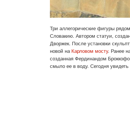
Три аллегорические фигуры рядо
Словакию. Автором статуи, создан
Дворжек. После установки скульп
новой на
Карловом мосту
. Ранее н
созданная Фердинандом Броккофом
смыло ее в воду. Сегодня увидет