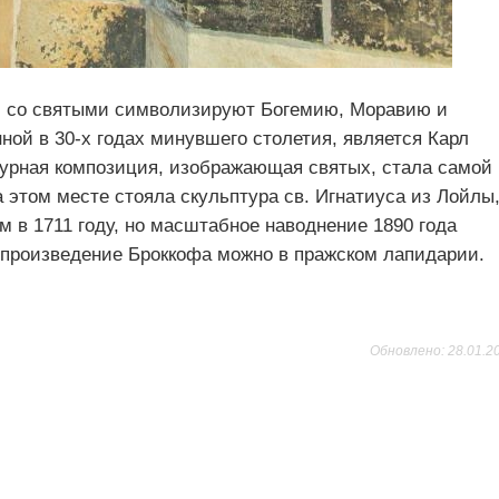
м со святыми символизируют Богемию, Моравию и
ной в 30-х годах минувшего столетия, является Карл
турная композиция, изображающая святых, стала самой
а этом месте стояла скульптура св. Игнатиуса из Лойлы
 в 1711 году, но масштабное наводнение 1890 года
ь произведение Броккофа можно в пражском лапидарии.
Обновлено: 28.01.2