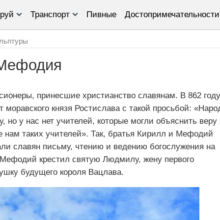
руй
Транспорт
Пивные
Достопримечательности
льптуры
 Мефодия
ионеры, принесшие христианство славянам. В 862 году
 моравского князя Ростислава с такой просьбой: «Наро
, но у нас нет учителей, которые могли объяснить веру
 нам таких учителей». Так, братья Кирилл и Мефодий
али славян письму, чтению и ведению богослужения на
о Мефодий крестил святую Людмилу, жену первого
бушку будущего короля Вацлава.