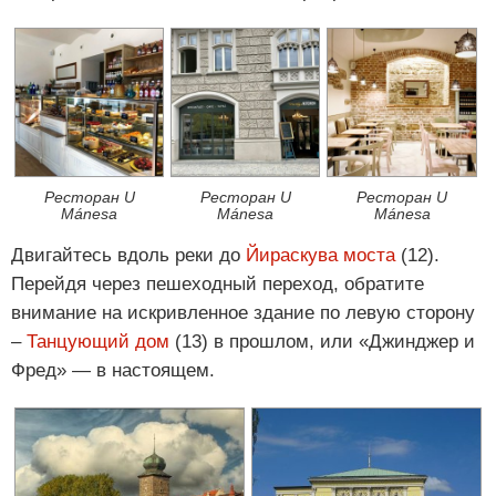
Ресторан U
Ресторан U
Ресторан U
Mánesa
Mánesa
Mánesa
Двигайтесь вдоль реки до
Йираскува моста
(12).
Перейдя через пешеходный переход, обратите
внимание на искривленное здание по левую сторону
–
Танцующий дом
(13) в прошлом, или «Джинджер и
Фред» — в настоящем.