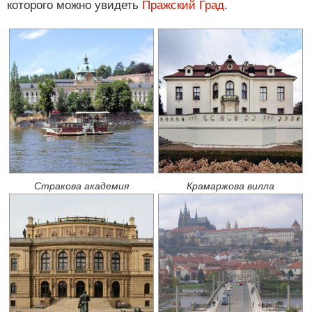
которого можно увидеть
Пражский Град
.
Стракова академия
Крамаржова вилла