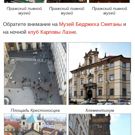
Пражский пивной
Пражский пивной
Пражский пивной
музей
музей
музей
Обратите внимание на
Музей Бедржиха Сметаны
и
на ночной
клуб Карловы Лазне
.
Площадь Крестоносцев
Клементинум