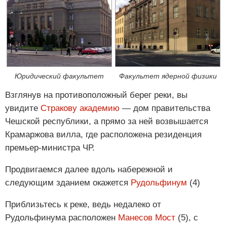
Юридический факультет
Факультет ядерной физики
Взглянув на противоположный берег реки, вы
увидите
Стракову академию
— дом правительства
Чешской республики, а прямо за ней возвышается
Крамаржова вилла, где расположена резиденция
премьер-министра ЧР.
Продвигаемся далее вдоль набережной и
следующим зданием окажется
Рудольфинум
(4)
Приблизьтесь к реке, ведь недалеко от
Рудольфинума расположен
Манесов Мост
(5), с