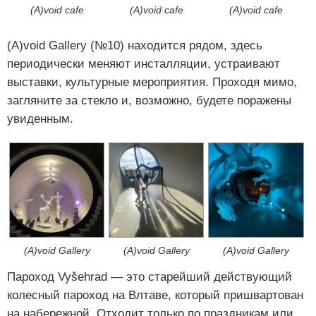
(A)void cafe
(A)void cafe
(A)void cafe
(A)void Gallery (№10) находится рядом, здесь
периодически меняют инсталляции, устраивают
выставки, культурные мероприятия. Проходя мимо,
загляните за стекло и, возможно, будете поражены
увиденным.
(A)void Gallery
(A)void Gallery
(A)void Gallery
Пароход Vyšehrad — это старейший действующий
колесный пароход на Влтаве, который пришвартован
на набережной. Отходит только по праздникам или