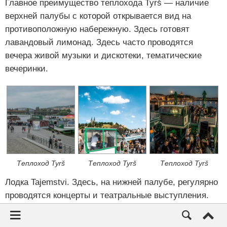
Главное преимущество теплохода Tyrš — наличие
верхней палубы с которой открывается вид на
противоположную набережную. Здесь готовят
лавандовый лимонад. Здесь часто проводятся
вечера живой музыки и дискотеки, тематические
вечеринки.
Теплоход Tyrš
Теплоход Tyrš
Теплоход Tyrš
Лодка Tajemstvi. Здесь, на нижней палубе, регулярно
проводятся концерты и театральные выступления.
Тут можно выпить разливное
пиво Unetice
.