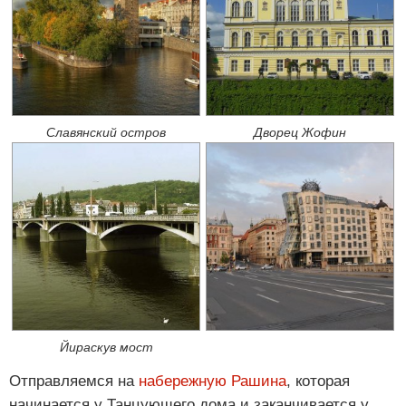
Славянский остров
Дворец Жофин
Йираскув мост
Отправляемся на
набережную Рашина
, которая
начинается у Танцующего дома и заканчивается у