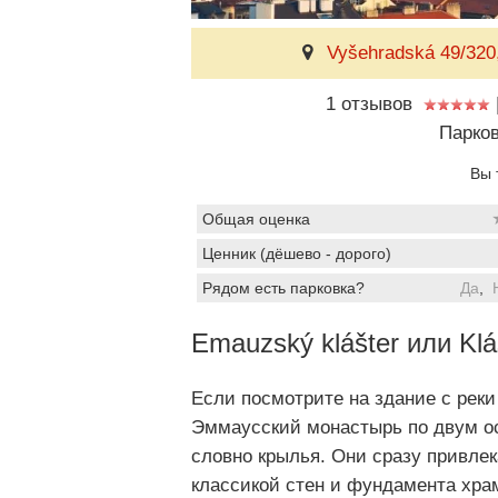
Vyšehradská 49/320
1 отзывов
Парков
Вы 
Общая оценка
Ценник (дёшево - дорого)
Рядом есть парковка?
Да
,
Emauzský klášter или Klá
Если посмотрите на здание с реки
Эммаусский монастырь по двум о
словно крылья. Они сразу привле
классикой стен и фундамента хра