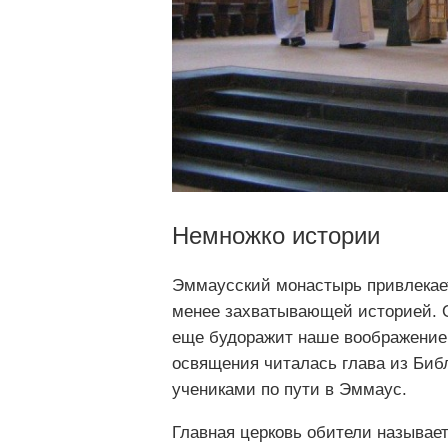
Немножко истории
Эммаусский монастырь привлекает 
менее захватывающей историей. Он
еще будоражит наше воображение. 
освящения читалась глава из Библ
учениками по пути в Эммаус.
Главная церковь обители называе