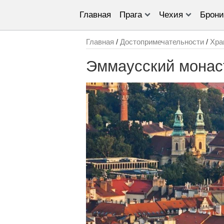
Главная
Прага
Чехия
Брони
Главная
/
Достопримечательности
/
Хра
Эммаусский монас