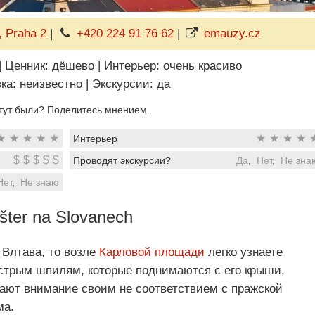
, Praha 2
|
+420 224 91 76 62
|
emauzy.cz
|
Ценник: дёшево
|
Интерьер: очень красиво
ка: неизвестно
|
Экскурсии: да
тут были? Поделитесь мнением.
★
★
★
★
★
★
★
★
★
Интерьер
$
$
$
$
$
Проводят экскурсии?
Да
,
Нет
,
Не зна
Нет
,
Не знаю
šter na Slovanech
 Влтава, то возле
Карловой площади
легко узнаете
стрым шпилям, которые поднимаются с его крыши,
кают внимание своим не соответствием с пражской
ма.