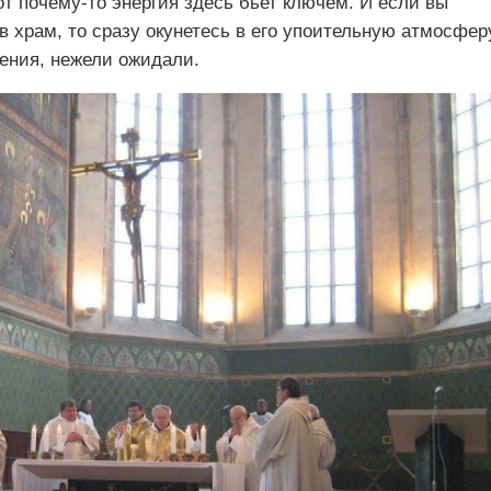
т почему-то энергия здесь бьет ключем. И если вы
в храм, то сразу окунетесь в его упоительную атмосфер
ления, нежели ожидали.