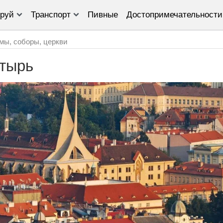
руй
Транспорт
Пивные
Достопримечательности
мы, соборы, церкви
тырь