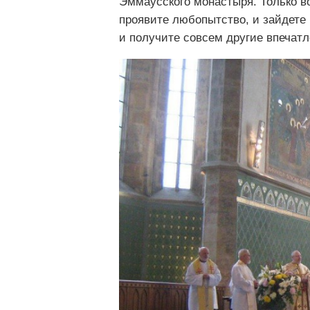
Эммаусского монастыря. Только во
проявите любопытство, и зайдете 
и получите совсем другие впечат