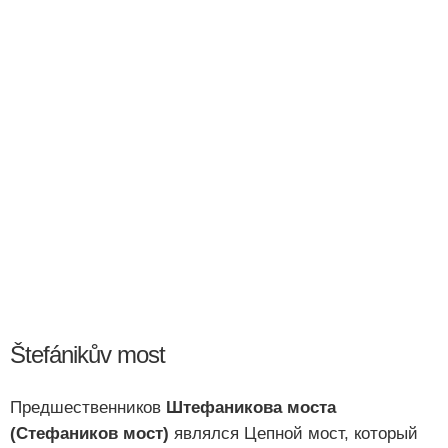
Štefánikův most
Предшественников
Штефаникова моста
(Стефаников мост)
являлся Цепной мост, который