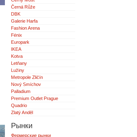
Černá Růže
DBK
Galerie Harfa
Fashion Arena
Fénix
Europark
IKEA
Kotva
Letňany
Lužiny
Metropole Zličín
Nový Smíchov
Palladium
Premium Outlet Prague
Quadrio
Zlatý Anděl
Рынки
Фермерские рынки