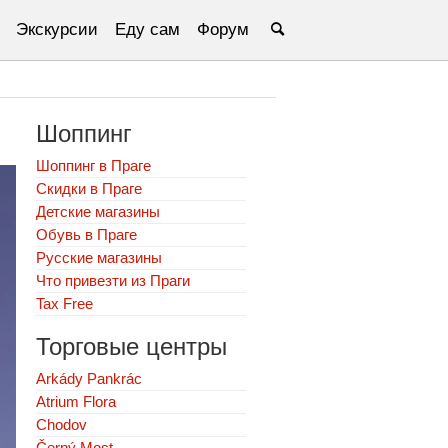
Экскурсии
Еду сам
Форум
Шоппинг
Шоппинг в Праге
Скидки в Праге
Детские магазины
Обувь в Праге
Русские магазины
Что привезти из Праги
Tax Free
Торговые центры
Arkády Pankrác
Atrium Flora
Chodov
Černý Most