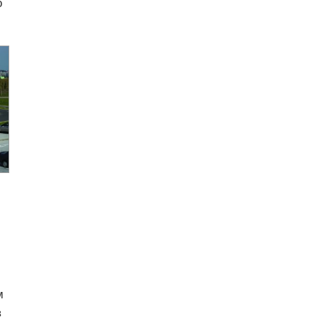
о
м
в