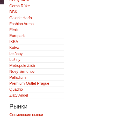
Černá Růže
DBK
Galerie Harfa
Fashion Arena
Fénix
Europark
IKEA
Kotva
Letňany
Lužiny
Metropole Zličín
Nový Smíchov
Palladium
Premium Outlet Prague
Quadrio
Zlatý Anděl
Рынки
Фермерские рынки