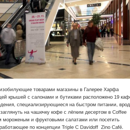
 изобилующие товарами магазины в Галерее Харфа
щей крышей с салонами и бутиками расположено 19 каф
ведения, специализирующиеся на быстром питании, вро
 заглянуть на чашечку кофе с лёгким десертом в Coffee
ким мороженым и фруктовыми салатами или посетить
аботающее по концепции Triple C Davidoff Zino Café.