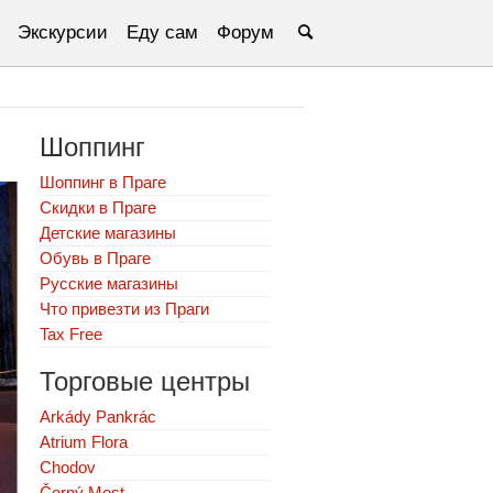
Экскурсии
Еду сам
Форум
Шоппинг
Шоппинг в Праге
Скидки в Праге
Детские магазины
Обувь в Праге
Русские магазины
Что привезти из Праги
Tax Free
Торговые центры
Arkády Pankrác
Atrium Flora
Chodov
Černý Most