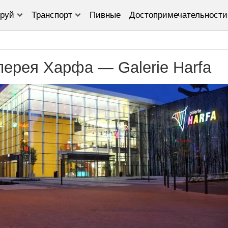
руй
Транспорт
Пивные
Достопримечательности
лерея Харфа — Galerie Harfa