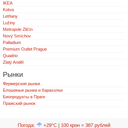
IKEA
Kotva
Letňany
Lužiny
Metropole Zličín
Nový Smíchov
Palladium
Premium Outlet Prague
Quadrio
Zlatý Anděl
Рынки
Фермерские рынки
Блошиные рынки и барахолки
Биопродукты в Праге
Пражский рынок
Погода
:
+29°C
|
100 крон = 387 рублей